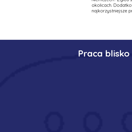
okolicach. Dodatko
najkorzystniejsze p
Praca blisko