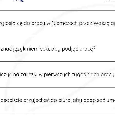
głosić się do pracy w Niemczech przez Waszą a
ć formularz zgłoszeniowy na naszej stronie lub skontaktować
stawi Ci aktualne oferty i omówi dalsze kroki.
znać język niemiecki, aby podjąć pracę?
wiele ofert nie wymaga znajomości języka. Jeśli jednak znas
 większy wybór stanowisk i łatwiejszą komunikację na miejscu
iczyć na zaliczki w pierwszych tygodniach pracy
owych sytuacjach możesz otrzymać zaliczkę po wcześniejsz
m i przepracowaniu minimum tygodnia pracy.
osobiście przyjechać do biura, aby podpisać u
dpisywane są osobiście w naszym biurze. Dzięki temu masz 