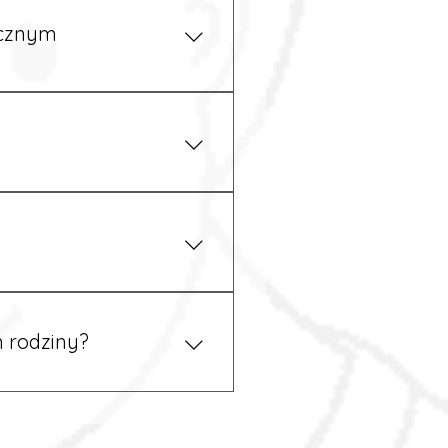
ycznym
iżu zakładu pracy.
 prawem. Dzięki temu
 rodziny?
 tym podczas rekrutacji, a