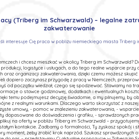
acy (Triberg im Schwarzwald) – legalne zatru
zakwaterowanie
eśli interesuje Cię praca w pobliżu niemieckiego miasta Triberg
emczech i chcesz mieszkać w okolicy Triberg im Schwarzwald? Dob
produkcji, logistyce i usługach, a do tego realne wsparcie przy
h oraz organizacji zakwaterowania, dzięki czemu możesz skupić s
eli dopiero zaczynasz przygodę z pracą w Niemczech, przeprow
abyś od początku wiedział, czego się spodziewać. Stawiamy na tr
formacje o stawce godzinowej, dodatkach i ewentualnych koszt
ięki temu podejmujesz decyzję świadomie, a my pilnujemy, by ob
ójne z realnymi warunkami. Dlaczego warto skorzystać z naszej
jrzyste umowy, - pomoc w znalezieniu zakwaterowania, - wsparci
ferty dopasowane do doświadczenia i grafiku, - sprawdzonych pr
Aplikuj na oferty w pobliżu Triberg im Schwarzwald – przygotujemy
tałym kontakcie. Zadbamy o formalności, Ty zyskasz spokój i st
obry moment, żeby zrobić krok naprzód. Szukasz sprawdzonych o
ię do nas – przedstawimy Ci aktualne propozycje w Triberg im S