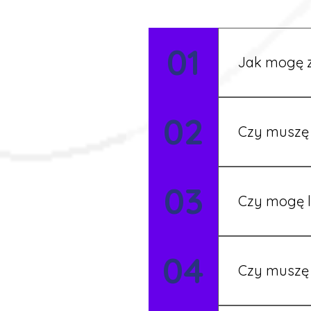
01
Jak mogę z
Możesz wypełni
02
Rekruter przed
Czy muszę 
Nie zawsze – 
03
będziesz miał
Czy mogę l
Tak, w wyjątk
04
koordynatore
Czy muszę 
Tak, umowy po