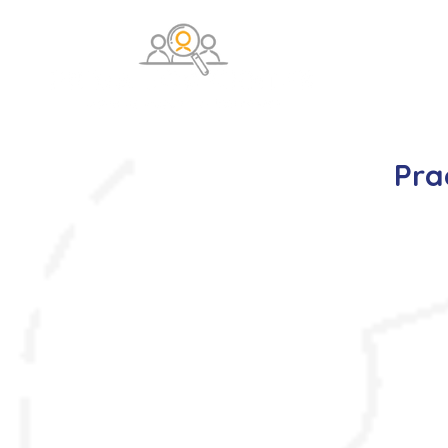
O na
Pra