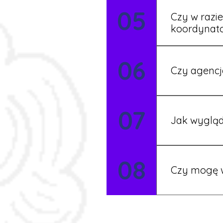
05
formalności s
Czy w razi
koordynat
Tak, nasi koo
06
Czy agencj
Tak, nasi koo
07
Szczegóły ust
Jak wygląd
Każdy pracown
08
możesz korzys
Czy mogę w
Tak, istnieje
postaramy się 