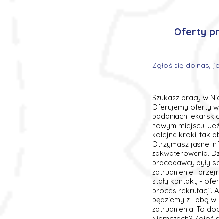
Oferty pr
Zgłoś się do nas, j
Szukasz pracy w Ni
Oferujemy oferty w 
badaniach lekarskic
nowym miejscu. Jeż
kolejne kroki, tak 
Otrzymasz jasne in
zakwaterowania. Dz
pracodawcy były sp
zatrudnienie i prze
stały kontakt, - o
proces rekrutacji. 
będziemy z Tobą w s
zatrudnienia. To d
Niemczech? Zgłoś s