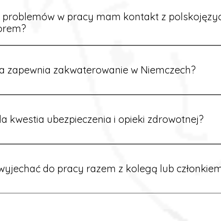
ą załatwione prawidłowo.
e problemów w pracy mam kontakt z polskojęz
orem?
rdynatorzy mówią po polsku i są do Twojej dyspozycji.
a zapewnia zakwaterowanie w Niemczech?
rdynatorzy dbają o zapewnienie miejsca noclegowego w pobl
alane są przed wyjazdem.
a kwestia ubezpieczenia i opieki zdrowotnej?
ik otrzymuje ubezpieczenie zdrowotne zgodne z niemieckim
tać z opieki medycznej na miejscu.
yjechać do pracy razem z kolegą lub członkiem
 możliwość wspólnego wyjazdu. Wystarczy poinformować nas o
znaleźć oferty w tej samej lokalizacji.