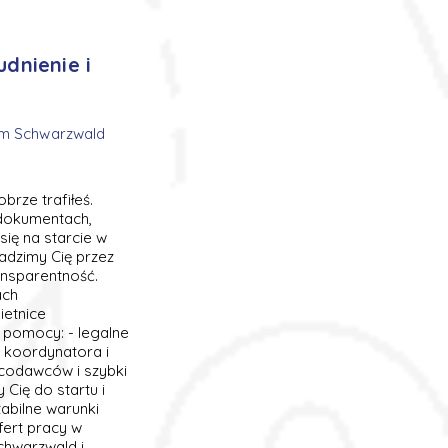
dnienie i
 im Schwarzwald
rze trafiłeś.
 dokumentach,
ię na starcie w
adzimy Cię przez
ansparentność.
ach
ietnice
 pomocy: - legalne
e koordynatora i
acodawców i szybki
 Cię do startu i
abilne warunki
fert pracy w
chwarzwald i