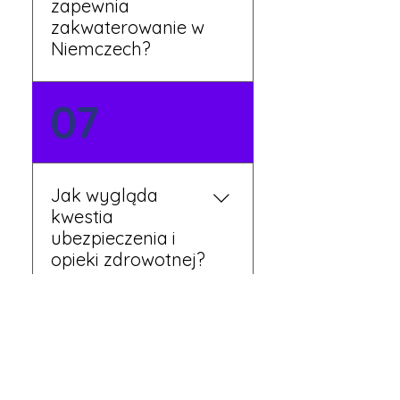
zapewnia
zakwaterowanie w
Niemczech?
Tak, nasi koordynatorzy
07
dbają o zapewnienie
miejsca noclegowego w
pobliżu zakładu pracy.
Szczegóły ustalane są
Jak wygląda
przed wyjazdem.
kwestia
ubezpieczenia i
opieki zdrowotnej?
Każdy pracownik
08
otrzymuje ubezpieczenie
zdrowotne zgodne z
niemieckim prawem. Dzięki
temu możesz korzystać z