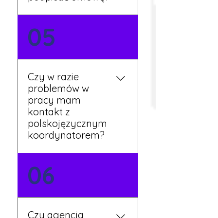
Tak, umowy podpisywane
05
są osobiście w naszym
biurze. Dzięki temu masz
pewność, że wszystkie
formalności są załatwione
Czy w razie
prawidłowo.
problemów w
pracy mam
kontakt z
polskojęzycznym
koordynatorem?
Tak, nasi koordynatorzy
06
mówią po polsku i są do
Twojej dyspozycji.
Czy agencja