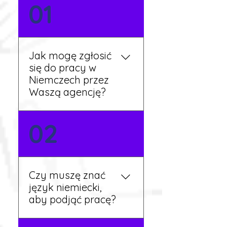
01
Jak mogę zgłosić
się do pracy w
Niemczech przez
Waszą agencję?
Możesz wypełnić formularz
02
zgłoszeniowy na naszej
stronie lub skontaktować
się z nami telefonicznie.
Rekruter przedstawi Ci
Czy muszę znać
aktualne oferty i omówi
język niemiecki,
dalsze kroki.
aby podjąć pracę?