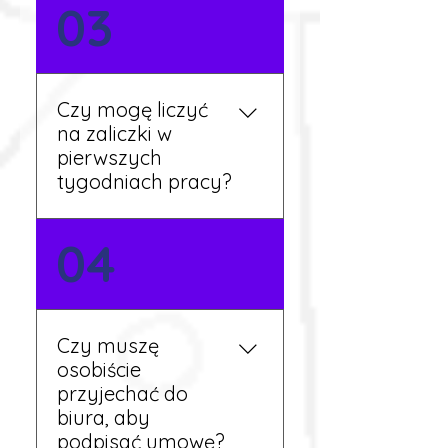
Nie zawsze – wiele ofert nie
03
wymaga znajomości
języka. Jeśli jednak znasz
podstawy niemieckiego,
będziesz miał większy
Czy mogę liczyć
wybór stanowisk i
na zaliczki w
łatwiejszą komunikację na
pierwszych
miejscu.
tygodniach pracy?
Tak, w wyjątkowych
04
sytuacjach możesz
otrzymać zaliczkę po
wcześniejszym uzgodnieniu
z koordynatorem i
Czy muszę
przepracowaniu minimum
osobiście
tygodnia pracy.
przyjechać do
biura, aby
podpisać umowę?