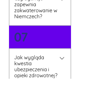
zapewnia
zakwaterowanie w
Niemczech?
Tak, nasi koordynatorzy
07
dbają o zapewnienie
miejsca noclegowego w
pobliżu zakładu pracy.
Szczegóły ustalane są
Jak wygląda
przed wyjazdem.
kwestia
ubezpieczenia i
opieki zdrowotnej?
Każdy pracownik
08
otrzymuje ubezpieczenie
zdrowotne zgodne z
niemieckim prawem. Dzięki