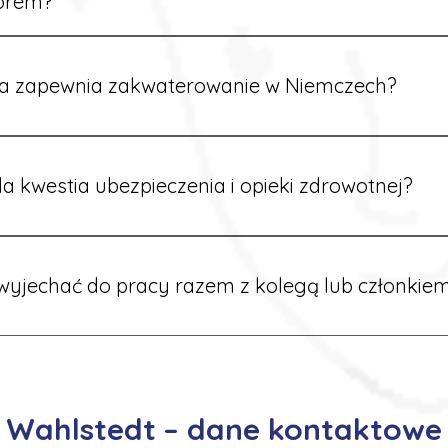
orem?
rdynatorzy mówią po polsku i są do Twojej dyspozycji.
a zapewnia zakwaterowanie w Niemczech?
rdynatorzy dbają o zapewnienie miejsca noclegowego w pobl
alane są przed wyjazdem.
a kwestia ubezpieczenia i opieki zdrowotnej?
ik otrzymuje ubezpieczenie zdrowotne zgodne z niemieckim
tać z opieki medycznej na miejscu.
yjechać do pracy razem z kolegą lub członkiem
 możliwość wspólnego wyjazdu. Wystarczy poinformować nas o
znaleźć oferty w tej samej lokalizacji.
Wahlstedt – dane kontaktowe 