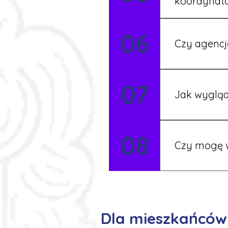
koordynat
Tak, nasi koo
06
Czy agencj
Tak, nasi koo
07
Szczegóły ust
Jak wygląd
Każdy pracown
08
możesz korzys
Czy mogę w
Tak, istnieje
postaramy się 
Dla mieszkańców 