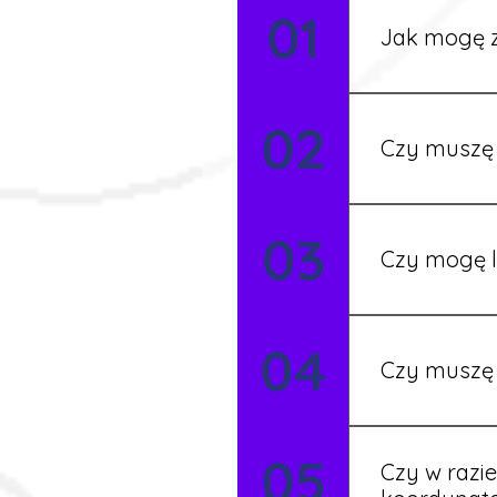
01
Jak mogę z
Możesz wypełni
02
Rekruter przed
Czy muszę 
Nie zawsze – 
03
będziesz miał
Czy mogę l
Tak, w wyjątk
04
koordynatore
Czy muszę 
Tak, umowy po
05
formalności s
Czy w razi