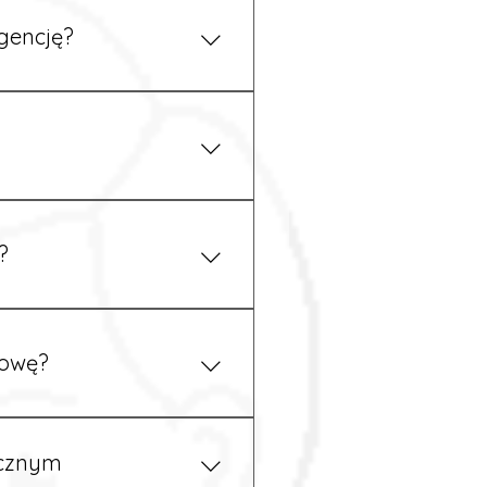
gencję?
 się z nami telefonicznie.
z podstawy niemieckiego,
.
?
ym uzgodnieniu z
mowę?
pewność, że wszystkie
ycznym