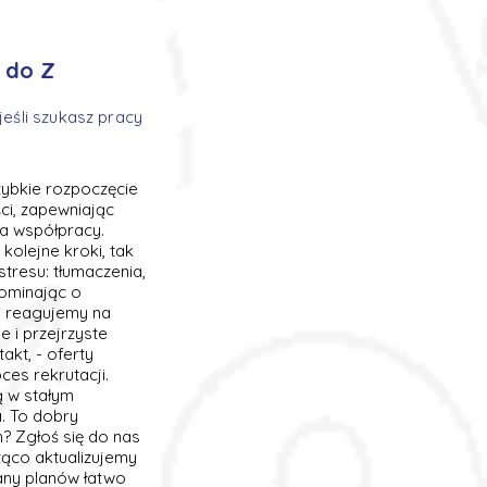
 do Z
jeśli szukasz pracy
szybkie rozpoczęcie
i, zapewniając
ia współpracy.
kolejne kroki, tak
stresu: tłumaczenia,
pominając o
i reagujemy na
e i przejrzyste
akt, - oferty
es rekrutacji.
ą w stałym
a. To dobry
? Zgłoś się do nas
żąco aktualizujemy
any planów łatwo