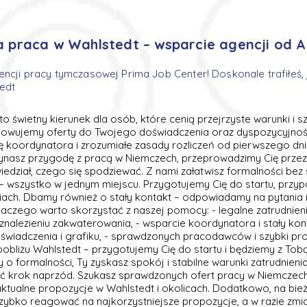
a praca w Wahlstedt – wsparcie agencji od A
encji pracy tymczasowej Prima Job Center! Doskonale trafiłeś, 
edt
 to świetny kierunek dla osób, które cenią przejrzyste warunki i 
sowujemy oferty do Twojego doświadczenia oraz dyspozycyjnośc
ę koordynatora i zrozumiałe zasady rozliczeń od pierwszego dn
zynasz przygodę z pracą w Niemczech, przeprowadzimy Cię przez 
edział, czego się spodziewać. Z nami załatwisz formalności bez 
– wszystko w jednym miejscu. Przygotujemy Cię do startu, przy
niach. Dbamy również o stały kontakt – odpowiadamy na pytania 
laczego warto skorzystać z naszej pomocy: - legalne zatrudnieni
alezieniu zakwaterowania, - wsparcie koordynatora i stały kont
iadczenia i grafiku, - sprawdzonych pracodawców i szybki proc
 pobliżu Wahlstedt – przygotujemy Cię do startu i będziemy z Tob
o formalności, Ty zyskasz spokój i stabilne warunki zatrudnieni
ć krok naprzód. Szukasz sprawdzonych ofert pracy w Niemczech
aktualne propozycje w Wahlstedt i okolicach. Dodatkowo, na bie
szybko reagować na najkorzystniejsze propozycje, a w razie zmi