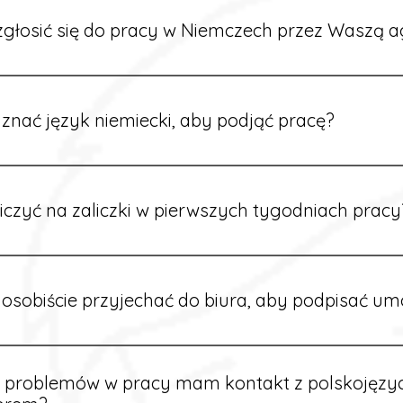
głosić się do pracy w Niemczech przez Waszą a
ć formularz zgłoszeniowy na naszej stronie lub skontaktować
stawi Ci aktualne oferty i omówi dalsze kroki.
znać język niemiecki, aby podjąć pracę?
wiele ofert nie wymaga znajomości języka. Jeśli jednak znas
 większy wybór stanowisk i łatwiejszą komunikację na miejscu
iczyć na zaliczki w pierwszych tygodniach pracy
owych sytuacjach możesz otrzymać zaliczkę po wcześniejsz
m i przepracowaniu minimum tygodnia pracy.
osobiście przyjechać do biura, aby podpisać u
dpisywane są osobiście w naszym biurze. Dzięki temu masz 
ą załatwione prawidłowo.
e problemów w pracy mam kontakt z polskojęz