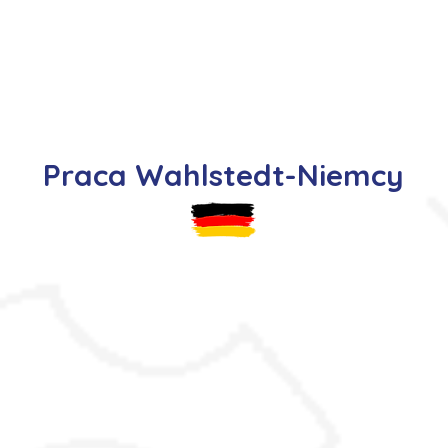
s
Oferty pracy
Dla kandydata ▼
K
Praca Wahlstedt-Niemcy