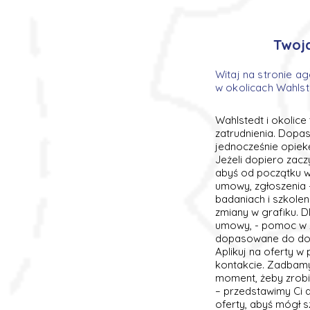
Twoj
Witaj na stronie ag
w okolicach Wahlst
Wahlstedt i okolice
zatrudnienia. Dopa
jednocześnie opiek
Jeżeli dopiero zac
abyś od początku wi
umowy, zgłoszenia 
badaniach i szkole
zmiany w grafiku. D
umowy, - pomoc w zn
dopasowane do dośw
Aplikuj na oferty w
kontakcie. Zadbamy 
moment, żeby zrobi
– przedstawimy Ci 
oferty, abyś mógł 