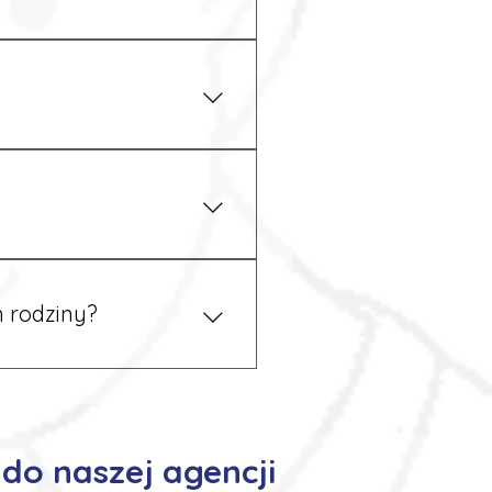
iżu zakładu pracy.
 prawem. Dzięki temu
 rodziny?
 tym podczas rekrutacji, a
do naszej agencji