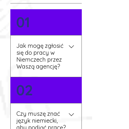
01
Jak mogę zgłosić
się do pracy w
Niemczech przez
Waszą agencję?
Możesz wypełnić formularz
02
zgłoszeniowy na naszej
stronie lub skontaktować
się z nami telefonicznie.
Rekruter przedstawi Ci
Czy muszę znać
aktualne oferty i omówi
język niemiecki,
dalsze kroki.
aby podjąć pracę?