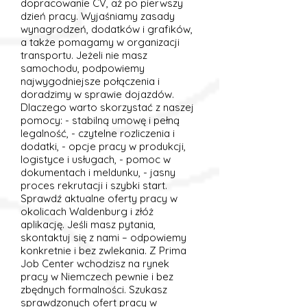
dopracowanie CV, aż po pierwszy
dzień pracy. Wyjaśniamy zasady
wynagrodzeń, dodatków i grafików,
a także pomagamy w organizacji
transportu. Jeżeli nie masz
samochodu, podpowiemy
najwygodniejsze połączenia i
doradzimy w sprawie dojazdów.
Dlaczego warto skorzystać z naszej
pomocy: - stabilną umowę i pełną
legalność, - czytelne rozliczenia i
dodatki, - opcje pracy w produkcji,
logistyce i usługach, - pomoc w
dokumentach i meldunku, - jasny
proces rekrutacji i szybki start.
Sprawdź aktualne oferty pracy w
okolicach Waldenburg i złóż
aplikację. Jeśli masz pytania,
skontaktuj się z nami – odpowiemy
konkretnie i bez zwlekania. Z Prima
Job Center wchodzisz na rynek
pracy w Niemczech pewnie i bez
zbędnych formalności. Szukasz
sprawdzonych ofert pracy w