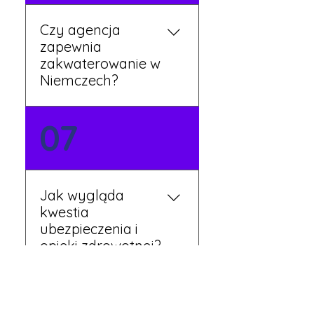
Czy agencja
zapewnia
zakwaterowanie w
Niemczech?
Tak, nasi koordynatorzy
07
dbają o zapewnienie
miejsca noclegowego w
pobliżu zakładu pracy.
Szczegóły ustalane są
Jak wygląda
przed wyjazdem.
kwestia
ubezpieczenia i
opieki zdrowotnej?
Każdy pracownik
08
otrzymuje ubezpieczenie