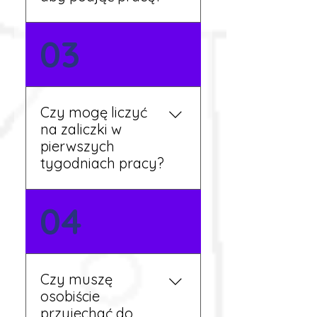
Nie zawsze – wiele ofert nie
03
wymaga znajomości
języka. Jeśli jednak znasz
podstawy niemieckiego,
będziesz miał większy
Czy mogę liczyć
wybór stanowisk i
na zaliczki w
łatwiejszą komunikację na
pierwszych
miejscu.
tygodniach pracy?
Tak, w wyjątkowych
04
sytuacjach możesz
otrzymać zaliczkę po
wcześniejszym uzgodnieniu
z koordynatorem i
Czy muszę
przepracowaniu minimum
osobiście
tygodnia pracy.
przyjechać do