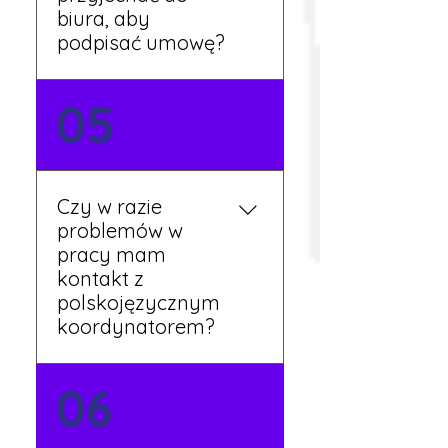
biura, aby
podpisać umowę?
Tak, umowy podpisywane
05
są osobiście w naszym
biurze. Dzięki temu masz
pewność, że wszystkie
formalności są załatwione
Czy w razie
prawidłowo.
problemów w
pracy mam
kontakt z
polskojęzycznym
koordynatorem?
Tak, nasi koordynatorzy
06
mówią po polsku i są do
Twojej dyspozycji.