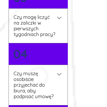
języka. Jeśli jednak znasz
podstawy niemieckiego,
będziesz miał większy
Czy mogę liczyć
wybór stanowisk i
na zaliczki w
łatwiejszą komunikację na
pierwszych
miejscu.
tygodniach pracy?
Tak, w wyjątkowych
04
sytuacjach możesz
otrzymać zaliczkę po
wcześniejszym uzgodnieniu
z koordynatorem i
Czy muszę
przepracowaniu minimum
osobiście
tygodnia pracy.
przyjechać do
biura, aby
podpisać umowę?