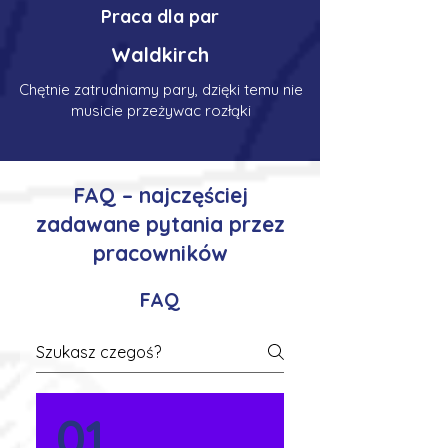
Praca dla par
Waldkirch
Chętnie zatrudniamy pary, dzięki temu nie
musicie przeżywac rozłąki
FAQ – najczęściej
zadawane pytania przez
pracowników
FAQ
01