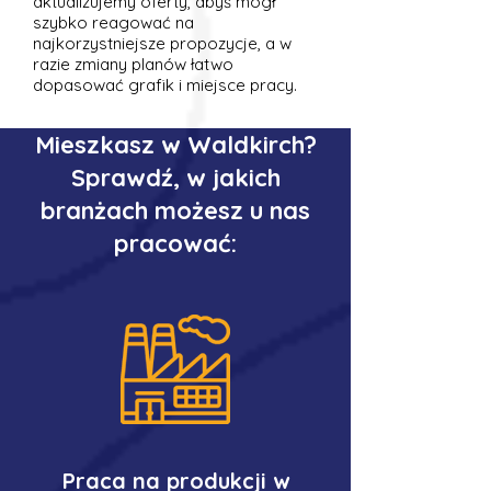
aktualizujemy oferty, abyś mógł
szybko reagować na
najkorzystniejsze propozycje, a w
razie zmiany planów łatwo
dopasować grafik i miejsce pracy.
Mieszkasz w Waldkirch?
Sprawdź, w jakich
branżach możesz u nas
pracować:
Praca na produkcji w