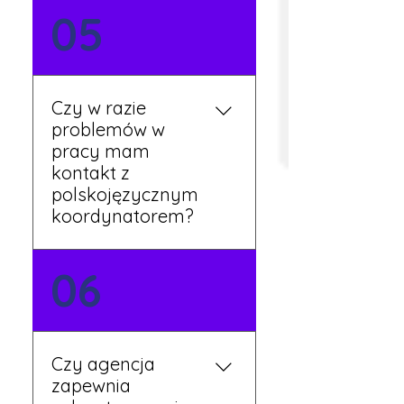
Tak, umowy podpisywane
05
są osobiście w naszym
biurze. Dzięki temu masz
pewność, że wszystkie
formalności są załatwione
Czy w razie
prawidłowo.
problemów w
pracy mam
kontakt z
polskojęzycznym
koordynatorem?
Tak, nasi koordynatorzy
06
mówią po polsku i są do
Twojej dyspozycji.
Czy agencja
zapewnia