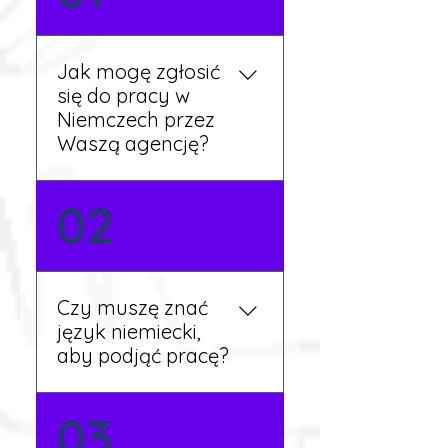
Jak mogę zgłosić
się do pracy w
Niemczech przez
Waszą agencję?
Możesz wypełnić formularz
02
zgłoszeniowy na naszej
stronie lub skontaktować
się z nami telefonicznie.
Rekruter przedstawi Ci
Czy muszę znać
aktualne oferty i omówi
język niemiecki,
dalsze kroki.
aby podjąć pracę?
Nie zawsze – wiele ofert nie
03
wymaga znajomości