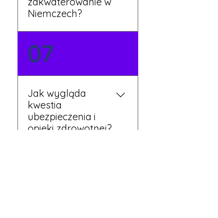
zakwaterowanie w
Niemczech?
Tak, nasi koordynatorzy
07
dbają o zapewnienie
miejsca noclegowego w
pobliżu zakładu pracy.
Szczegóły ustalane są
Jak wygląda
przed wyjazdem.
kwestia
ubezpieczenia i
opieki zdrowotnej?
Każdy pracownik
08
otrzymuje ubezpieczenie
zdrowotne zgodne z
niemieckim prawem. Dzięki
temu możesz korzystać z
Czy mogę
opieki medycznej na