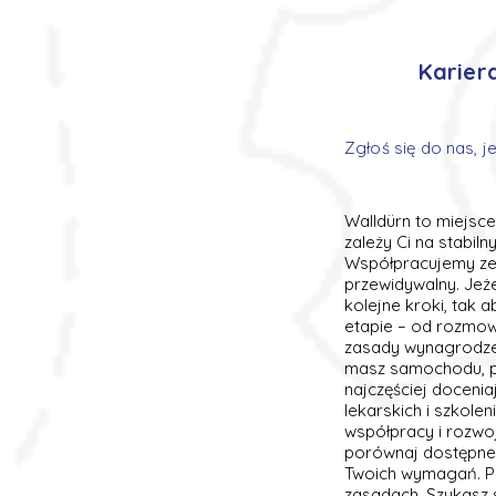
Karier
Zgłoś się do nas, j
Walldürn to miejsce
zależy Ci na stabil
Współpracujemy ze 
przewidywalny. Jeż
kolejne kroki, tak
etapie – od rozmow
zasady wynagrodzeń
masz samochodu, p
najczęściej docenia
lekarskich i szkole
współpracy i rozwoj
porównaj dostępne 
Twoich wymagań. Po
zasadach. Szukasz 