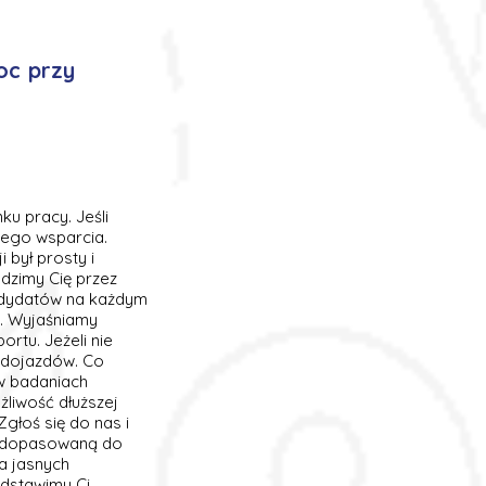
oc przy
u pracy. Jeśli
szego wsparcia.
był prosty i
dzimy Cię przez
andydatów na każdym
y. Wyjaśniamy
rtu. Jeżeli nie
 dojazdów. Co
 w badaniach
żliwość dłuższej
głoś się do nas i
ej dopasowaną do
a jasnych
edstawimy Ci