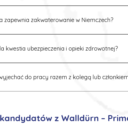
rdynatorzy mówią po polsku i są do Twojej dyspozycji.
a zapewnia zakwaterowanie w Niemczech?
rdynatorzy dbają o zapewnienie miejsca noclegowego w pobl
alane są przed wyjazdem.
a kwestia ubezpieczenia i opieki zdrowotnej?
ik otrzymuje ubezpieczenie zdrowotne zgodne z niemieckim
tać z opieki medycznej na miejscu.
yjechać do pracy razem z kolegą lub członkiem
 możliwość wspólnego wyjazdu. Wystarczy poinformować nas o
znaleźć oferty w tej samej lokalizacji.
 kandydatów z Walldürn – Prim