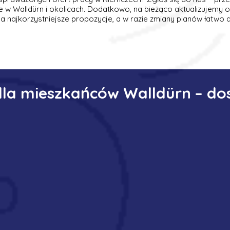
 w Walldürn i okolicach. Dodatkowo, na bieżąco aktualizujemy o
 najkorzystniejsze propozycje, a w razie zmiany planów łatwo 
dla mieszkańców Walldürn – do