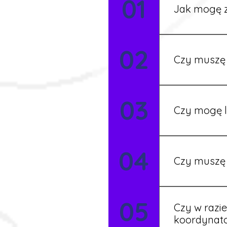
01
Jak mogę z
Możesz wypełni
02
Rekruter przed
Czy muszę 
Nie zawsze – 
03
będziesz miał
Czy mogę l
Tak, w wyjątk
04
koordynatore
Czy muszę 
Tak, umowy po
05
formalności s
Czy w razi
koordynat