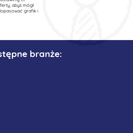
ferty, abyś mógł
dopasować grafik i
stępne branże: