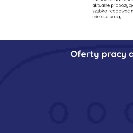
aktualne propozycje
szybko reagować na
miejsce pracy.
Oferty pracy 