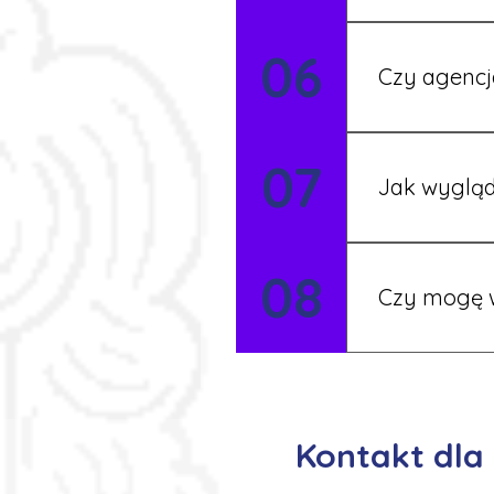
Tak, nasi koo
06
Czy agencj
Tak, nasi koo
07
Szczegóły ust
Jak wygląd
Każdy pracown
08
możesz korzys
Czy mogę w
Tak, istnieje
postaramy się 
Kontakt dla