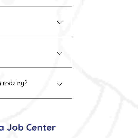
iżu zakładu pracy.
 prawem. Dzięki temu
 rodziny?
 tym podczas rekrutacji, a
a Job Center