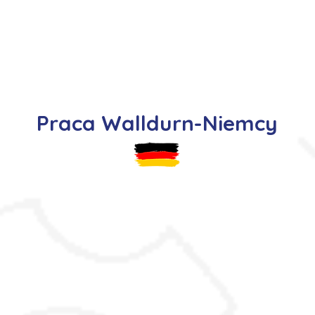
s
Oferty pracy
Dla kandydata ▼
K
Praca Walldurn-Niemcy