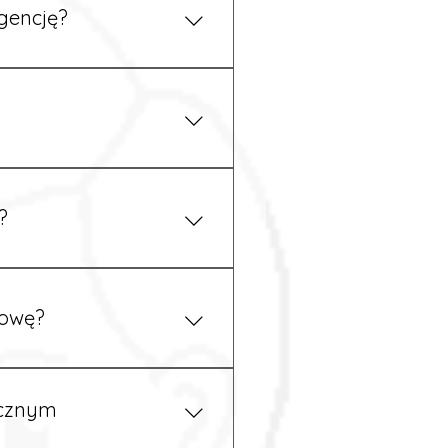
gencję?
 się z nami telefonicznie.
z podstawy niemieckiego,
.
?
ym uzgodnieniu z
mowę?
pewność, że wszystkie
ycznym