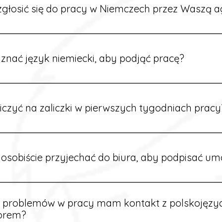
głosić się do pracy w Niemczech przez Waszą a
ć formularz zgłoszeniowy na naszej stronie lub skontaktować
stawi Ci aktualne oferty i omówi dalsze kroki.
znać język niemiecki, aby podjąć pracę?
wiele ofert nie wymaga znajomości języka. Jeśli jednak znas
 większy wybór stanowisk i łatwiejszą komunikację na miejscu
iczyć na zaliczki w pierwszych tygodniach pracy
owych sytuacjach możesz otrzymać zaliczkę po wcześniejsz
m i przepracowaniu minimum tygodnia pracy.
osobiście przyjechać do biura, aby podpisać u
dpisywane są osobiście w naszym biurze. Dzięki temu masz 
ą załatwione prawidłowo.
e problemów w pracy mam kontakt z polskojęz
orem?