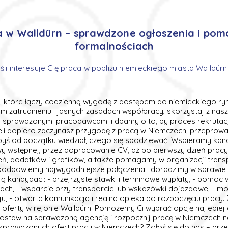
a w Walldürn – sprawdzone ogłoszenia i pom
formalnościach
eśli interesuje Cię praca w pobliżu niemieckiego miasta Walldürn
, które łączy codzienną wygodę z dostępem do niemieckiego rynk
nym zatrudnieniu i jasnych zasadach współpracy, skorzystaj z na
sprawdzonymi pracodawcami i dbamy o to, by proces rekrutacji 
eli dopiero zaczynasz przygodę z pracą w Niemczech, przeprowa
 abyś od początku wiedział, czego się spodziewać. Wspieramy k
y wstępnej, przez dopracowanie CV, aż po pierwszy dzień prac
, dodatków i grafików, a także pomagamy w organizacji transpo
odpowiemy najwygodniejsze połączenia i doradzimy w sprawie
ją kandydaci: - przejrzyste stawki i terminowe wypłaty, - pomoc
niach, - wsparcie przy transporcie lub wskazówki dojazdowe, - mo
u, - otwarta komunikacja i realna opieka po rozpoczęciu pracy. Z
oferty w rejonie Walldürn. Pomożemy Ci wybrać opcję najlepi
staw na sprawdzoną agencję i rozpocznij pracę w Niemczech n
sprawdzonych ofert pracy w Niemczech? Zgłoś się do nas – prz