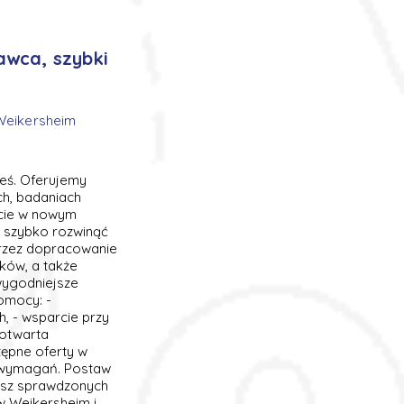
awca, szybki
 Weikersheim
łeś. Oferujemy
ch, badaniach
rcie w nowym
i szybko rozwinąć
rzez dopracowanie
ków, a także
wygodniejsze
omocy: -
h, - wsparcie przy
 otwarta
tępne oferty w
 wymagań. Postaw
asz sprawdzonych
w Weikersheim i