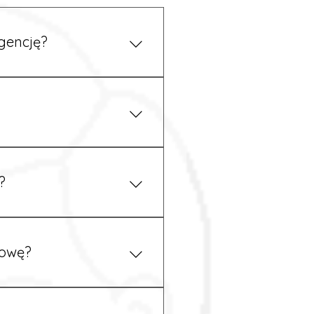
gencję?
 się z nami telefonicznie.
z podstawy niemieckiego,
.
?
ym uzgodnieniu z
mowę?
pewność, że wszystkie