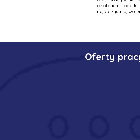
okolicach. Dodatko
najkorzystniejsze p
Oferty prac