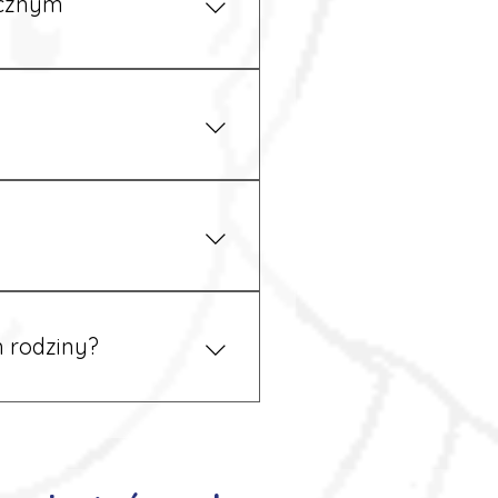
ycznym
iżu zakładu pracy.
 prawem. Dzięki temu
 rodziny?
 tym podczas rekrutacji, a