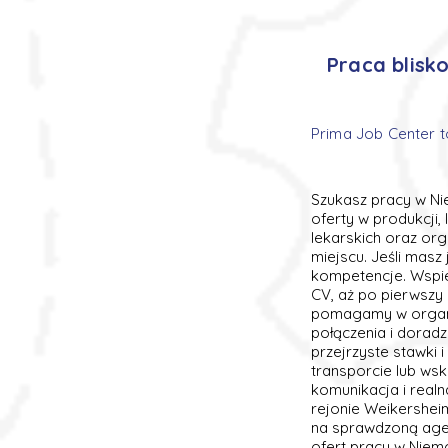
Praca blisk
Prima Job Center t
Szukasz pracy w Ni
oferty w produkcji,
lekarskich oraz org
miejscu. Jeśli mas
kompetencje. Wspi
CV, aż po pierwszy
pomagamy w organi
połączenia i dorad
przejrzyste stawki 
transporcie lub wsk
komunikacja i realn
rejonie Weikershe
na sprawdzoną agen
ofert pracy w Niem