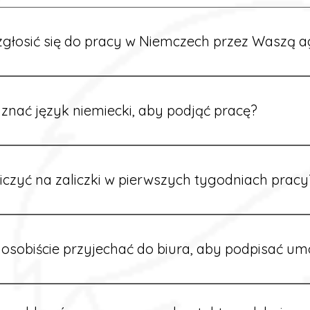
głosić się do pracy w Niemczech przez Waszą a
ć formularz zgłoszeniowy na naszej stronie lub skontaktować
stawi Ci aktualne oferty i omówi dalsze kroki.
znać język niemiecki, aby podjąć pracę?
wiele ofert nie wymaga znajomości języka. Jeśli jednak znas
 większy wybór stanowisk i łatwiejszą komunikację na miejscu
iczyć na zaliczki w pierwszych tygodniach pracy
owych sytuacjach możesz otrzymać zaliczkę po wcześniejsz
m i przepracowaniu minimum tygodnia pracy.
osobiście przyjechać do biura, aby podpisać u
dpisywane są osobiście w naszym biurze. Dzięki temu masz 
ą załatwione prawidłowo.