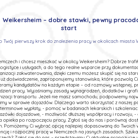
o Weikersheim – dobre stawki, pewny pracod
start
o Twój pierwszy krok do znalezienia pracy w okolicach miasta
emczech i chcesz mieszkać w okolicy Weikersheim? Dobrze trafi
 logistyce i usługach, a do tego realne wsparcie przy dokumenta
anizacji zakwaterowania, dzięki czemu możesz skupić się na sta
z już doświadczenie, zaproponujemy stanowiska, które pozwolą C
eramy kandydatów na każdym etapie – od rozmowy wstępnej, p
 dzień pracy. Wyjaśniamy zasady wynagrodzeń, dodatków i grafi
zacji transportu. Jeżeli nie masz samochodu, podpowiemy naj
zimy w sprawie dojazdów. Dlaczego warto skorzystać z naszej p
i terminowe wypłaty, - pomoc w badaniach lekarskich i szkoleniac
azówki dojazdowe, - możliwość dłuższej współpracy i rozwoju, -
a opieka po rozpoczęciu pracy. Zgłoś się do nas i porównaj dos
im. Pomożemy Ci wybrać opcję najlepiej dopasowaną do Twoich
cję i rozpocznij pracę w Niemczech na jasnych zasadach. Szuk
czech? Zgłoś się do nas – przedstawimy Ci aktualne propozycje 