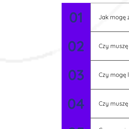
01
Jak mogę z
Możesz wypełni
02
Rekruter przed
Czy muszę 
Nie zawsze – 
03
będziesz miał
Czy mogę l
Tak, w wyjątk
04
koordynatore
Czy muszę 
Tak, umowy po
formalności s