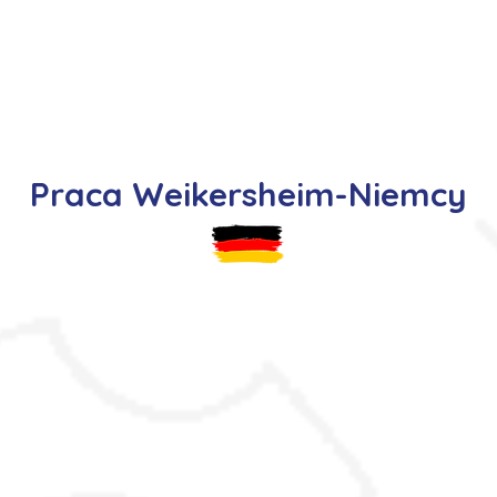
s
Oferty pracy
Dla kandydata ▼
K
Praca Weikersheim-Niemcy