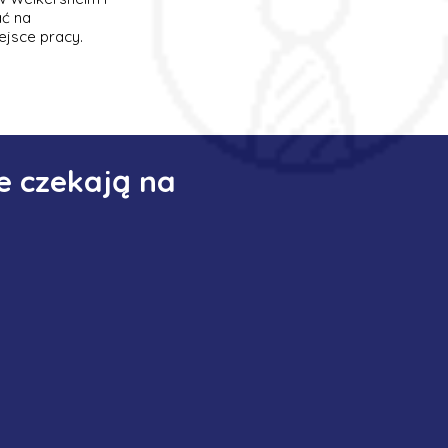
ać na
ejsce pracy.
e czekają na