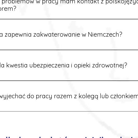
e problemów w pracy mam kontakt z polskojęz
orem?
rdynatorzy mówią po polsku i są do Twojej dyspozycji.
a zapewnia zakwaterowanie w Niemczech?
rdynatorzy dbają o zapewnienie miejsca noclegowego w pobl
alane są przed wyjazdem.
a kwestia ubezpieczenia i opieki zdrowotnej?
ik otrzymuje ubezpieczenie zdrowotne zgodne z niemieckim
tać z opieki medycznej na miejscu.
yjechać do pracy razem z kolegą lub członkiem
 możliwość wspólnego wyjazdu. Wystarczy poinformować nas o
znaleźć oferty w tej samej lokalizacji.