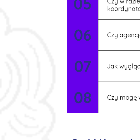
05
Czy w razi
koordynat
Tak, nasi koo
06
Czy agencj
Tak, nasi koo
07
Szczegóły ust
Jak wygląd
Każdy pracown
08
możesz korzys
Czy mogę w
Tak, istnieje
postaramy się 