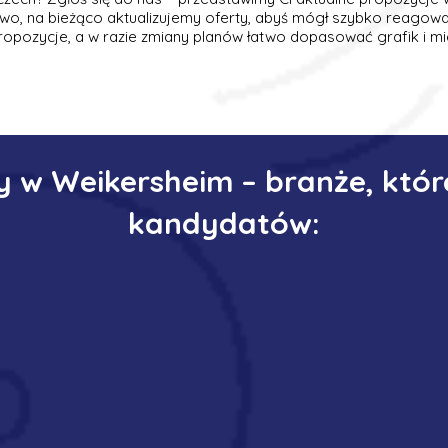
wo, na bieżąco aktualizujemy oferty, abyś mógł szybko reagow
ropozycje, a w razie zmiany planów łatwo dopasować grafik i mi
y w Weikersheim – branże, któr
kandydatów: