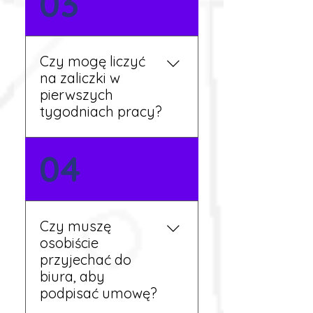
03
wymaga znajomości
języka. Jeśli jednak znasz
podstawy niemieckiego,
będziesz miał większy
Czy mogę liczyć
wybór stanowisk i
na zaliczki w
łatwiejszą komunikację na
pierwszych
miejscu.
tygodniach pracy?
Tak, w wyjątkowych
04
sytuacjach możesz
otrzymać zaliczkę po
wcześniejszym uzgodnieniu
z koordynatorem i
Czy muszę
przepracowaniu minimum
osobiście
tygodnia pracy.
przyjechać do
biura, aby
podpisać umowę?