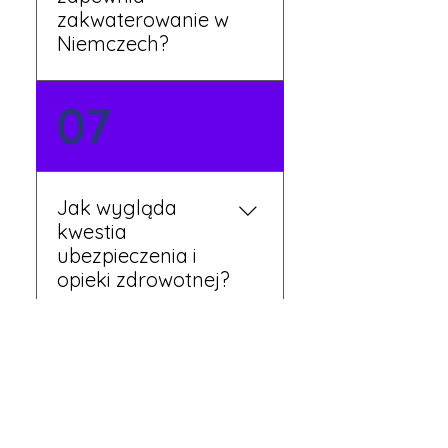
zakwaterowanie w
Niemczech?
Tak, nasi koordynatorzy
07
dbają o zapewnienie
miejsca noclegowego w
pobliżu zakładu pracy.
Szczegóły ustalane są
Jak wygląda
przed wyjazdem.
kwestia
ubezpieczenia i
opieki zdrowotnej?
Każdy pracownik
08
otrzymuje ubezpieczenie
zdrowotne zgodne z
niemieckim prawem. Dzięki
temu możesz korzystać z
Czy mogę