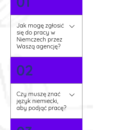
01
Jak mogę zgłosić
się do pracy w
Niemczech przez
Waszą agencję?
Możesz wypełnić formularz
02
zgłoszeniowy na naszej
stronie lub skontaktować
się z nami telefonicznie.
Rekruter przedstawi Ci
Czy muszę znać
aktualne oferty i omówi
język niemiecki,
dalsze kroki.
aby podjąć pracę?
Nie zawsze – wiele ofert nie