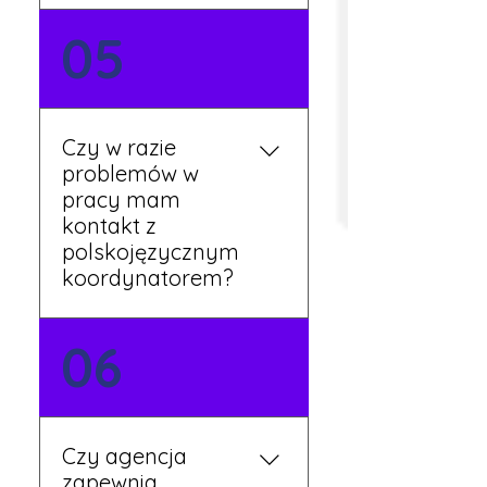
Tak, umowy podpisywane
05
są osobiście w naszym
biurze. Dzięki temu masz
pewność, że wszystkie
formalności są załatwione
Czy w razie
prawidłowo.
problemów w
pracy mam
kontakt z
polskojęzycznym
koordynatorem?
Tak, nasi koordynatorzy
06
mówią po polsku i są do
Twojej dyspozycji.
Czy agencja
zapewnia