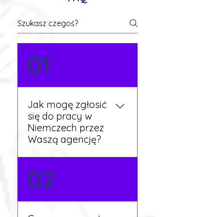
01
Jak mogę zgłosić
się do pracy w
Niemczech przez
Waszą agencję?
Możesz wypełnić formularz
02
zgłoszeniowy na naszej
stronie lub skontaktować
się z nami telefonicznie.
Rekruter przedstawi Ci