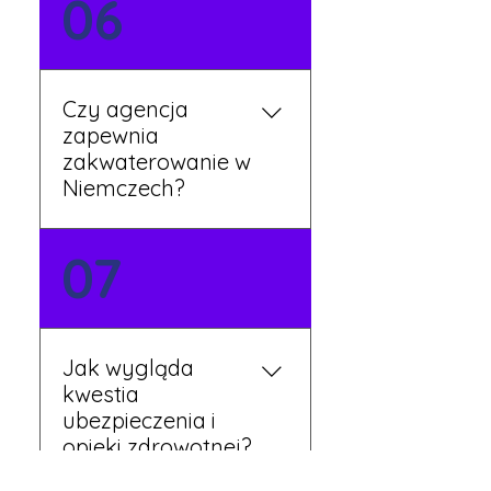
06
mówią po polsku i są do
Twojej dyspozycji.
Czy agencja
zapewnia
zakwaterowanie w
Niemczech?
Tak, nasi koordynatorzy
07
dbają o zapewnienie
miejsca noclegowego w
pobliżu zakładu pracy.
Szczegóły ustalane są
Jak wygląda
przed wyjazdem.
kwestia
ubezpieczenia i
opieki zdrowotnej?