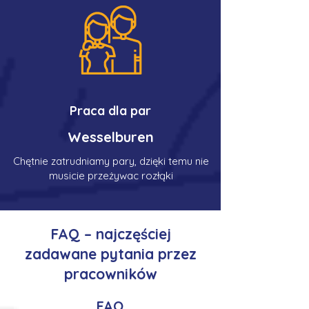
Praca dla par
Wesselburen
Chętnie zatrudniamy pary, dzięki temu nie
musicie przeżywac rozłąki
FAQ – najczęściej
zadawane pytania przez
pracowników
FAQ