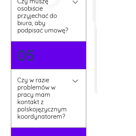
Czy muszę
przepracowaniu minimum
osobiście
tygodnia pracy.
przyjechać do
biura, aby
podpisać umowę?
Tak, umowy podpisywane
05
są osobiście w naszym
biurze. Dzięki temu masz
pewność, że wszystkie
formalności są załatwione
Czy w razie
prawidłowo.
problemów w
pracy mam
kontakt z
polskojęzycznym
koordynatorem?
Tak, nasi koordynatorzy