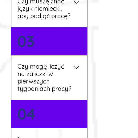
Czy muszę znać
aktualne oferty i omówi
język niemiecki,
dalsze kroki.
aby podjąć pracę?
Nie zawsze – wiele ofert nie
03
wymaga znajomości
języka. Jeśli jednak znasz
podstawy niemieckiego,
będziesz miał większy
Czy mogę liczyć
wybór stanowisk i
na zaliczki w
łatwiejszą komunikację na
pierwszych
miejscu.
tygodniach pracy?
Tak, w wyjątkowych
04
sytuacjach możesz
otrzymać zaliczkę po
wcześniejszym uzgodnieniu
z koordynatorem i