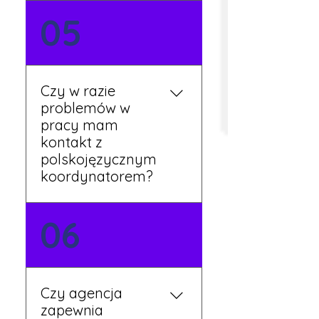
Tak, umowy podpisywane
05
są osobiście w naszym
biurze. Dzięki temu masz
pewność, że wszystkie
formalności są załatwione
Czy w razie
prawidłowo.
problemów w
pracy mam
kontakt z
polskojęzycznym
koordynatorem?
Tak, nasi koordynatorzy
06
mówią po polsku i są do
Twojej dyspozycji.
Czy agencja
zapewnia