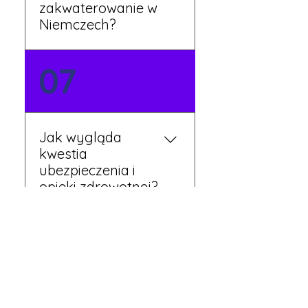
zakwaterowanie w
Niemczech?
Tak, nasi koordynatorzy
07
dbają o zapewnienie
miejsca noclegowego w
pobliżu zakładu pracy.
Szczegóły ustalane są
Jak wygląda
przed wyjazdem.
kwestia
ubezpieczenia i
opieki zdrowotnej?
Każdy pracownik
08
otrzymuje ubezpieczenie
zdrowotne zgodne z
niemieckim prawem. Dzięki
temu możesz korzystać z
Czy mogę