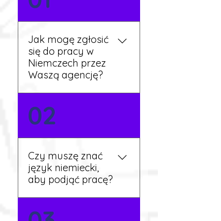
Jak mogę zgłosić
się do pracy w
Niemczech przez
Waszą agencję?
Możesz wypełnić formularz
02
zgłoszeniowy na naszej
stronie lub skontaktować
się z nami telefonicznie.
Rekruter przedstawi Ci
Czy muszę znać
aktualne oferty i omówi
język niemiecki,
dalsze kroki.
aby podjąć pracę?
Nie zawsze – wiele ofert nie
03
wymaga znajomości