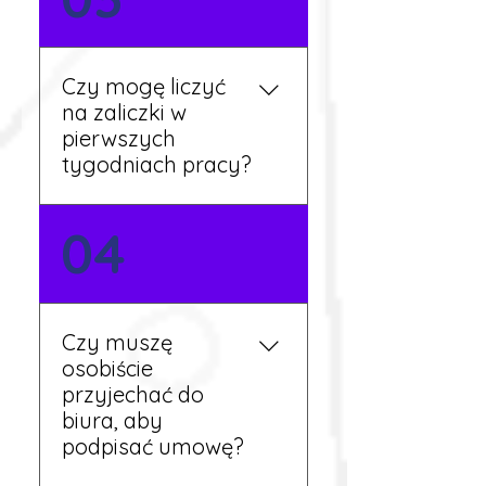
języka. Jeśli jednak znasz
podstawy niemieckiego,
będziesz miał większy
Czy mogę liczyć
wybór stanowisk i
na zaliczki w
łatwiejszą komunikację na
pierwszych
miejscu.
tygodniach pracy?
Tak, w wyjątkowych
04
sytuacjach możesz
otrzymać zaliczkę po
wcześniejszym uzgodnieniu
z koordynatorem i
Czy muszę
przepracowaniu minimum
osobiście
tygodnia pracy.
przyjechać do
biura, aby
podpisać umowę?