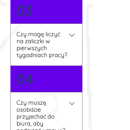
Nie zawsze – wiele ofert nie
03
wymaga znajomości
języka. Jeśli jednak znasz
podstawy niemieckiego,
będziesz miał większy
Czy mogę liczyć
wybór stanowisk i
na zaliczki w
łatwiejszą komunikację na
pierwszych
miejscu.
tygodniach pracy?
Tak, w wyjątkowych
04
sytuacjach możesz
otrzymać zaliczkę po
wcześniejszym uzgodnieniu
z koordynatorem i
Czy muszę
przepracowaniu minimum
osobiście
tygodnia pracy.
przyjechać do
biura, aby