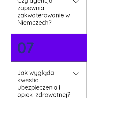
Czy agencja
zapewnia
zakwaterowanie w
Niemczech?
Tak, nasi koordynatorzy
07
dbają o zapewnienie
miejsca noclegowego w
pobliżu zakładu pracy.
Szczegóły ustalane są
Jak wygląda
przed wyjazdem.
kwestia
ubezpieczenia i
opieki zdrowotnej?
Każdy pracownik
08
otrzymuje ubezpieczenie
zdrowotne zgodne z
niemieckim prawem. Dzięki