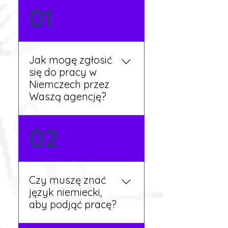
01
Jak mogę zgłosić
się do pracy w
Niemczech przez
Waszą agencję?
Możesz wypełnić formularz
02
zgłoszeniowy na naszej
stronie lub skontaktować
się z nami telefonicznie.
Rekruter przedstawi Ci
Czy muszę znać
aktualne oferty i omówi
język niemiecki,
dalsze kroki.
aby podjąć pracę?