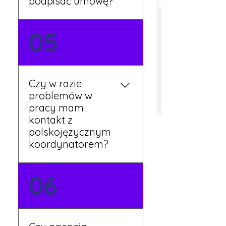
podpisać umowę?
Tak, umowy podpisywane
05
są osobiście w naszym
biurze. Dzięki temu masz
pewność, że wszystkie
formalności są załatwione
Czy w razie
prawidłowo.
problemów w
pracy mam
kontakt z
polskojęzycznym
koordynatorem?
Tak, nasi koordynatorzy
06
mówią po polsku i są do
Twojej dyspozycji.