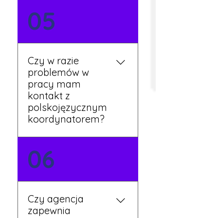
Tak, umowy podpisywane
05
są osobiście w naszym
biurze. Dzięki temu masz
pewność, że wszystkie
formalności są załatwione
Czy w razie
prawidłowo.
problemów w
pracy mam
kontakt z
polskojęzycznym
koordynatorem?
Tak, nasi koordynatorzy
06
mówią po polsku i są do
Twojej dyspozycji.
Czy agencja
zapewnia