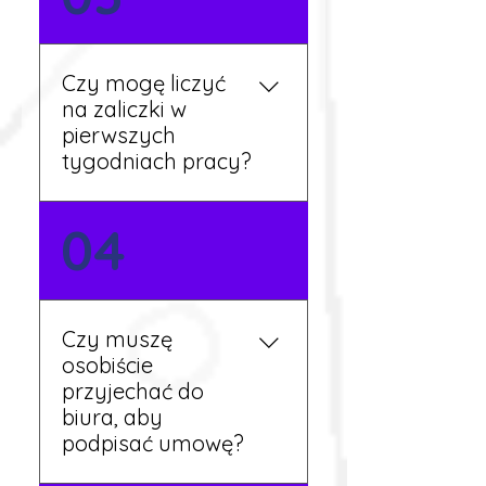
języka. Jeśli jednak znasz
podstawy niemieckiego,
będziesz miał większy
Czy mogę liczyć
wybór stanowisk i
na zaliczki w
łatwiejszą komunikację na
pierwszych
miejscu.
tygodniach pracy?
Tak, w wyjątkowych
04
sytuacjach możesz
otrzymać zaliczkę po
wcześniejszym uzgodnieniu
z koordynatorem i
Czy muszę
przepracowaniu minimum
osobiście
tygodnia pracy.
przyjechać do
biura, aby
podpisać umowę?