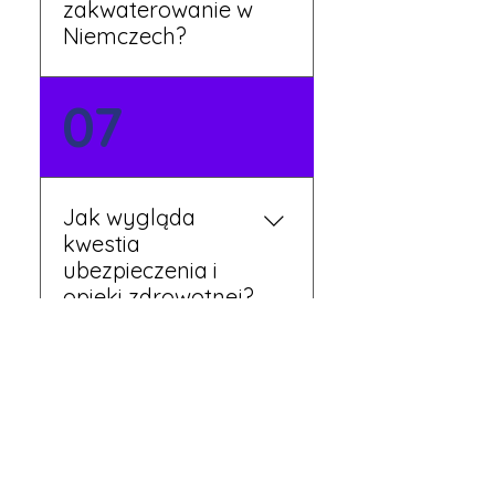
zakwaterowanie w
Niemczech?
Tak, nasi koordynatorzy
07
dbają o zapewnienie
miejsca noclegowego w
pobliżu zakładu pracy.
Szczegóły ustalane są
Jak wygląda
przed wyjazdem.
kwestia
ubezpieczenia i
opieki zdrowotnej?
Każdy pracownik
08
otrzymuje ubezpieczenie
zdrowotne zgodne z
niemieckim prawem. Dzięki
temu możesz korzystać z
Czy mogę
opieki medycznej na