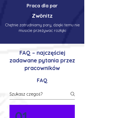
Praca dla par
Zwönitz
Chętnie zatrudniamy pary, dzięki temu nie
musicie przeżywac rozłąki
FAQ – najczęściej
zadawane pytania przez
pracowników
FAQ
01