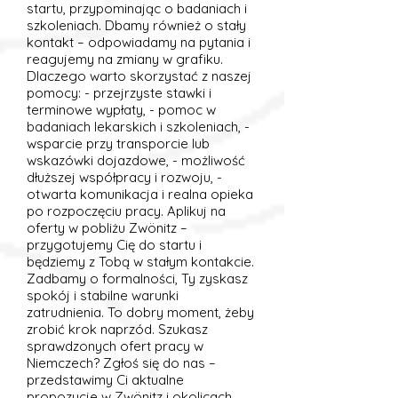
startu, przypominając o badaniach i
szkoleniach. Dbamy również o stały
kontakt – odpowiadamy na pytania i
reagujemy na zmiany w grafiku.
Dlaczego warto skorzystać z naszej
pomocy: - przejrzyste stawki i
terminowe wypłaty, - pomoc w
badaniach lekarskich i szkoleniach, -
wsparcie przy transporcie lub
wskazówki dojazdowe, - możliwość
dłuższej współpracy i rozwoju, -
otwarta komunikacja i realna opieka
po rozpoczęciu pracy. Aplikuj na
oferty w pobliżu Zwönitz –
przygotujemy Cię do startu i
będziemy z Tobą w stałym kontakcie.
Zadbamy o formalności, Ty zyskasz
spokój i stabilne warunki
zatrudnienia. To dobry moment, żeby
zrobić krok naprzód. Szukasz
sprawdzonych ofert pracy w
Niemczech? Zgłoś się do nas –
przedstawimy Ci aktualne
propozycje w Zwönitz i okolicach.