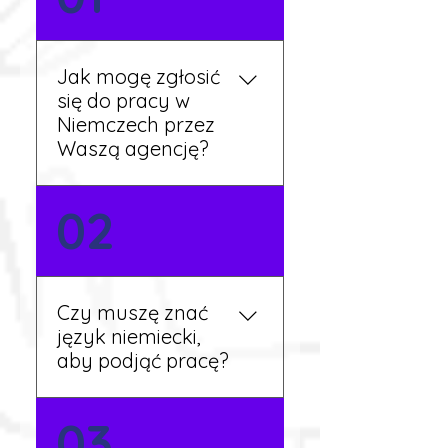
Jak mogę zgłosić
się do pracy w
Niemczech przez
Waszą agencję?
Możesz wypełnić formularz
02
zgłoszeniowy na naszej
stronie lub skontaktować
się z nami telefonicznie.
Rekruter przedstawi Ci
Czy muszę znać
aktualne oferty i omówi
język niemiecki,
dalsze kroki.
aby podjąć pracę?
Nie zawsze – wiele ofert nie
03
wymaga znajomości