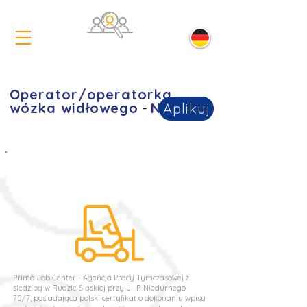
Operator/operatorka
wózka widłowego
-
Niem
cy
Aplikuj
Prima Job Center - Agencja Pracy Tymczasowej z
siedzibą w Rudzie Śląskiej przy ul. P. Niedurnego
75/7, posiadająca polski certyfikat o dokonaniu wpisu