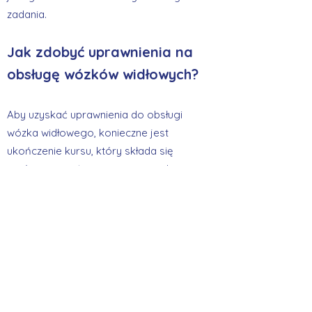
zadania.
Jak zdobyć uprawnienia na
obsługę wózków widłowych?
Aby uzyskać uprawnienia do obsługi
wózka widłowego, konieczne jest
ukończenie kursu, który składa się
zarówno z części teoretycznej, jak i
praktycznej, w specjalistycznym ośrodku
szkoleniowym. Typowy kurs na operatora
wózka widłowego trwa zazwyczaj około
tygodnia, w trakcie którego uczestnicy
zdobywają niezbędne umiejętności i
wiedzę.