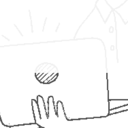
Kontakt
+48 787 084 094
+48 539 305 780
www.primajobcenter.eu
www.primajobcenter.de
info[at]primajobcenter.eu