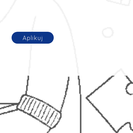
Aplikuj
Strona główna
Oferty pracy
Zostaw swoje CV
Zobacz jakie to proste!
Kontakt
Polityka prywatności
Leksykon
Mapa strony