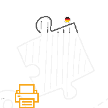
ontakt
i
 i w