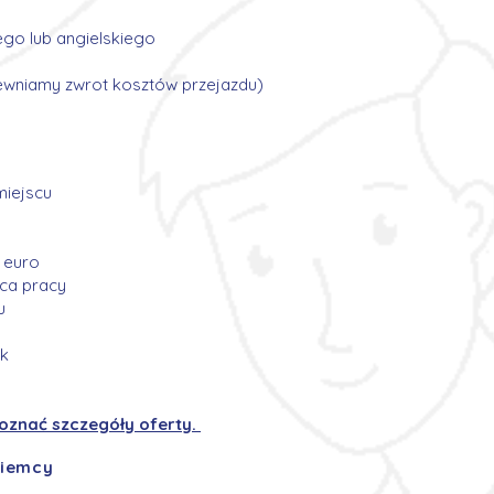
ego lub angielskiego
ewniamy zwrot kosztów przejazdu)
miejscu
 euro
sca pracy
u
ek
poznać szczegóły oferty.
Niemcy