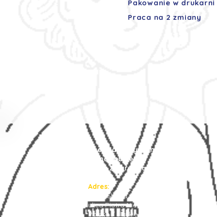
Pakowanie w drukarni
Praca na 2 zmiany
Agencja Pracy Tymczasowej
Prima Job Center
Praca za granicą
Adres:
Ruda Śląska 41-709
ulica Piotra Niedurnego 75/7
Polska / śląskie