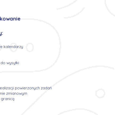
akowanie
y:
e kalendarzy
do wysyłki
ealizacji powierzonych zadań
emie zmianowym
 granicą