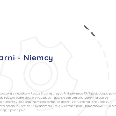
s
Oferty pracy
Dla kandydata ▼
K
arni - Niemcy
asowej z siedzibą w Rudzie Śląskiej przy ul. P. Niedurnego 75/7, posiadająca polsk
u do rejestru podmiotów prowadzących agencje zatrudnienia uprawniający do
 numerze 27535 oraz niemiecki certyfikat agencji zatrudnienia (Erlaubnis zur
rf) specjalizująca się w świadczeniu usług w ramach pracy tymczasowej w Polsce
wanych pracą jako: