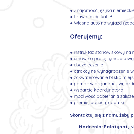
● Znajomość języka niemiecki
● Prawo jazdy kat. B
● Własne auto na wyjazd (zap
Oferujemy:
● instruktaż stanowiskowy na 
● umowę o pracę tymczasową
● ubezpieczenie
● atrakcyjne wynagrodzenie w
● zakwaterowanie blisko miej
● pomoc w organizacji wyjazd
● wsparcie koordynatora
● możliwość pobierania zalicz
● premie, bonusy, dodatki
Skontaktuj się z nami, żeby 
Nadrenia-Palatynat, 