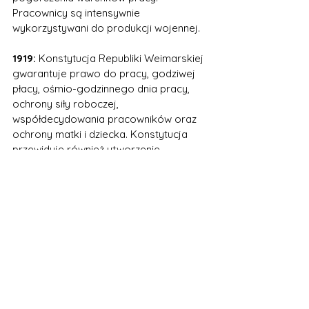
Pracownicy są intensywnie 
wykorzystywani do produkcji wojennej. 
1919:
 Konstytucja Republiki Weimarskiej 
gwarantuje prawo do pracy, godziwej 
płacy, ośmio-godzinnego dnia pracy, 
ochrony siły roboczej, 
współdecydowania pracowników oraz 
ochrony matki i dziecka. Konstytucja 
przewiduje również utworzenie 
Ministerstwa Pracy odpowiedzialnego 
za ochronę pracy. 
1933-1945:
 Narodowy socjalizm i II 
wojna światowa prowadzą do 
jednolitego systemu i ucisku 
pracowników, zawieszenia wielu 
przepisów dotyczących ochrony pracy 
oraz pogorszenia warunków pracy. 
Pracownicy są eksploatowani na rzecz 