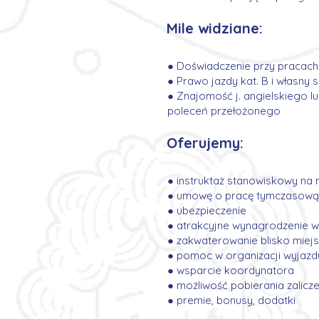
Mile widziane:
● Doświadczenie przy pracac
● Prawo jazdy kat. B i własny
● Znajomość j. angielskiego l
poleceń przełożonego
Oferujemy:
● instruktaż stanowiskowy na 
● umowę o pracę tymczasową
● ubezpieczenie
● atrakcyjne wynagrodzenie w
● zakwaterowanie blisko miej
● pomoc w organizacji wyjazd
● wsparcie koordynatora
● możliwość pobierania zalicz
● premie, bonusy, dodatki