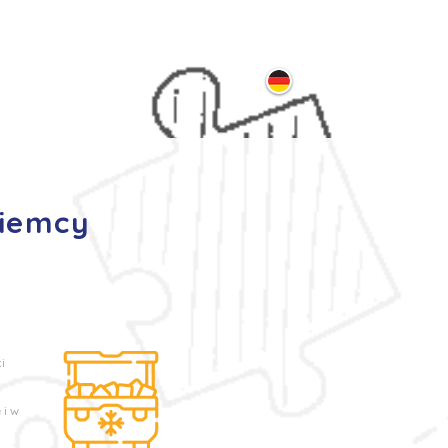
ontakt
Niemcy
i
 i w