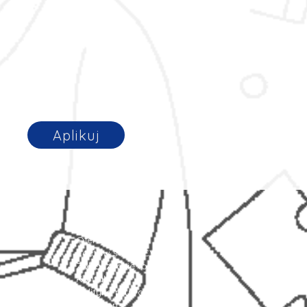
Aplikuj
Strona główna
Oferty pracy
Zostaw swoje CV
Zobacz jakie to proste!
Kontakt
Polityka prywatności
Leksykon