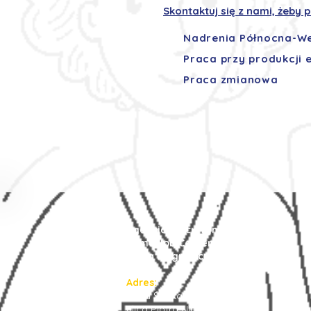
Skontaktuj się z nami, żeby
Nadrenia Północna-We
Praca przy produkcji 
Praca zmianowa
Agencja Pracy Tymczasowej
Prima Job Center
Praca za granicą
Adres:
Ruda Śląska 41-709
ulica Piotra Niedurnego 75/7