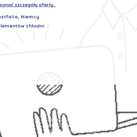
 poznać szczegóły oferty.
stfalia, Niemcy
elementów chłodni
Kontakt
+48 787 084 094
+48 539 305 780
www.primajobcenter.eu
www.primajobcenter.de
info[at]primajobcenter.eu