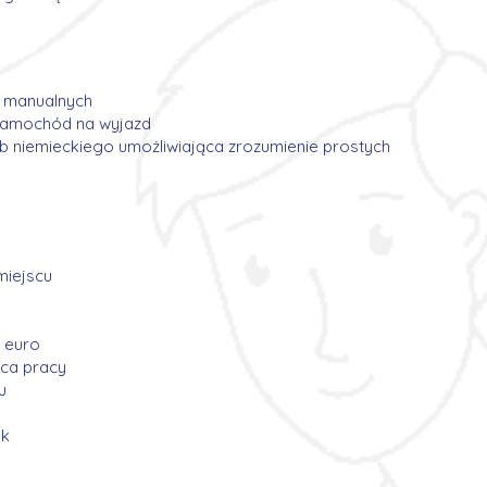
h manualnych
 samochód na wyjazd
ub niemieckiego umożliwiająca zrozumienie prostych
miejscu
 euro
sca pracy
u
ek