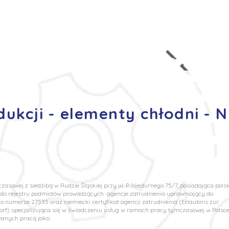
s
Oferty pracy
Dla kandydata ▼
K
ukcji - elementy chłodni - 
asowej z siedzibą w Rudzie Śląskiej przy ul. P. Niedurnego 75/7, posiadająca polsk
u do rejestru podmiotów prowadzących agencje zatrudnienia uprawniający do
 numerze 27535 oraz niemiecki certyfikat agencji zatrudnienia (Erlaubnis zur
rf) specjalizująca się w świadczeniu usług w ramach pracy tymczasowej w Polsce
wanych pracą jako: