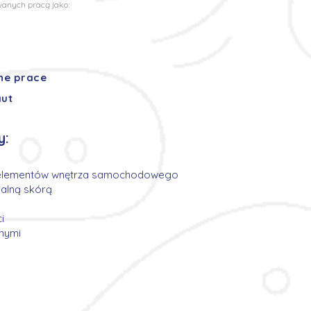
wanych pracą jako:
ne prace
aut
y:
i elementów wnętrza samochodowego
uralną skórą
i
nymi