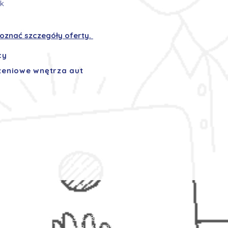
ek
 poznać szczegóły oferty.
cy
eniowe wnętrza aut
Kontakt
+48 787 084 094
+48 539 305 780