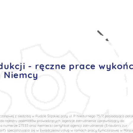
s
Oferty pracy
Dla kandydata ▼
K
dukcji - ręczne prace wykoń
- Niemcy
asowej z siedzibą w Rudzie Śląskiej przy ul. P. Niedurnego 75/7, posiadająca pols
u do rejestru podmiotów prowadzących agencje zatrudnienia uprawniający do
o numerze 27535 oraz niemiecki certyfikat agencji zatrudnienia (Erlaubnis zur
rf) specjalizująca się w świadczeniu usług w ramach pracy tymczasowej w Polsce