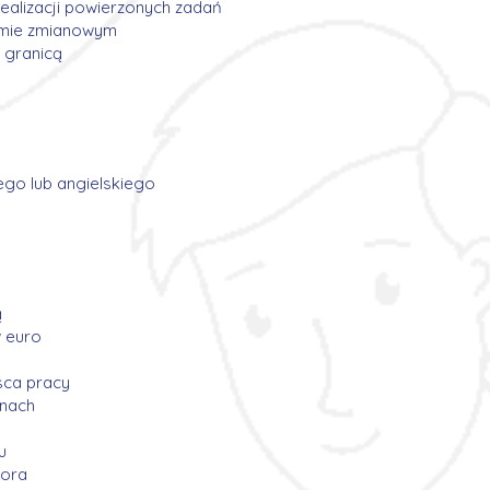
ealizacji powierzonych zadań
emie zmianowym
 granicą
ego lub angielskiego
​
 euro
sca pracy
inach
u
tora