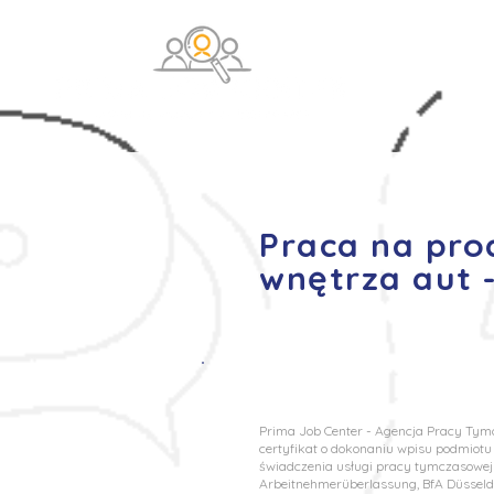
O na
Praca na pro
wnętrza aut 
Prima Job Center - Agencja Pracy Tymcz
certyfikat o dokonaniu wpisu podmiot
świadczenia usługi pracy tymczasowej 
Arbeitnehmerüberlassung, BfA Düsseldo