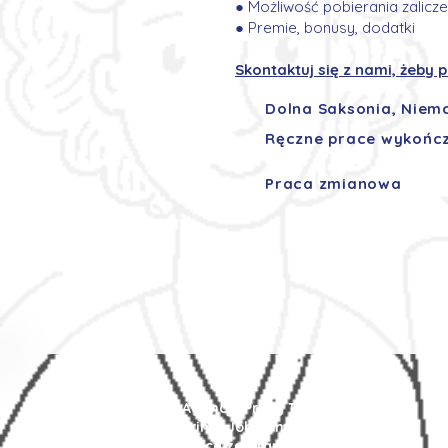
● Możliwość pobierania zalicz
● Premie, bonusy, dodatki
Skontaktuj się z nami, żeby
Dolna Saksonia, Niem
Ręczne prace wykończ
Praca zmianowa
Agencja Pracy Tymczasowej
Prima Job Center
Praca za granicą