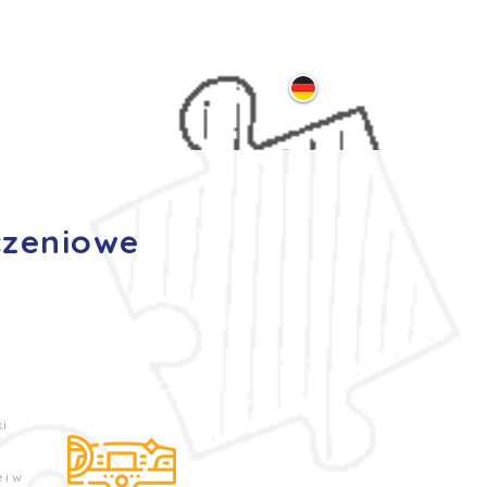
ontakt
czeniowe
ki
 i w