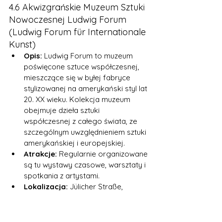
4.6 Akwizgrańskie Muzeum Sztuki 
Nowoczesnej Ludwig Forum 
(Ludwig Forum für Internationale 
Kunst)
Opis:
 Ludwig Forum to muzeum 
poświęcone sztuce współczesnej, 
mieszczące się w byłej fabryce 
stylizowanej na amerykański styl lat 
20. XX wieku. Kolekcja muzeum 
obejmuje dzieła sztuki 
współczesnej z całego świata, ze 
szczególnym uwzględnieniem sztuki 
amerykańskiej i europejskiej.
Atrakcje:
 Regularnie organizowane 
są tu wystawy czasowe, warsztaty i 
spotkania z artystami.
Lokalizacja:
 Jülicher Straße, 
niedaleko centrum miasta.
4.7 Park Termalny Carolus 