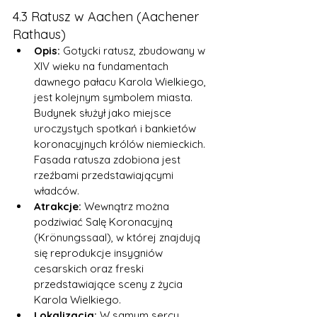
4.3 Ratusz w Aachen (Aachener 
Rathaus)
Opis:
 Gotycki ratusz, zbudowany w 
XIV wieku na fundamentach 
dawnego pałacu Karola Wielkiego, 
jest kolejnym symbolem miasta. 
Budynek służył jako miejsce 
uroczystych spotkań i bankietów 
koronacyjnych królów niemieckich. 
Fasada ratusza zdobiona jest 
rzeźbami przedstawiającymi 
władców.
Atrakcje:
 Wewnątrz można 
podziwiać Salę Koronacyjną 
(Krönungssaal), w której znajdują 
się reprodukcje insygniów 
cesarskich oraz freski 
przedstawiające sceny z życia 
Karola Wielkiego.
Lokalizacja:
 W samym sercu 