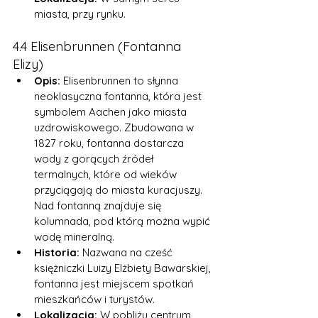
miasta, przy rynku.
4.4 Elisenbrunnen (Fontanna 
Elizy)
Opis:
 Elisenbrunnen to słynna 
neoklasyczna fontanna, która jest 
symbolem Aachen jako miasta 
uzdrowiskowego. Zbudowana w 
1827 roku, fontanna dostarcza 
wody z gorących źródeł 
termalnych, które od wieków 
przyciągają do miasta kuracjuszy. 
Nad fontanną znajduje się 
kolumnada, pod którą można wypić 
wodę mineralną.
Historia:
 Nazwana na cześć 
księżniczki Luizy Elżbiety Bawarskiej, 
fontanna jest miejscem spotkań 
mieszkańców i turystów.
Lokalizacja:
 W pobliżu centrum 