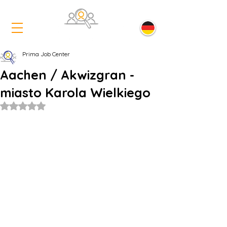
Prima Job Center
Aachen / Akwizgran -
miasto Karola Wielkiego
Oceniono na NaN z 5 gwiazdek.