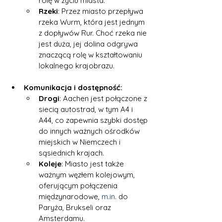
rolę w życiu miasta.
Rzeki
: Przez miasto przepływa 
rzeka Wurm, która jest jednym 
z dopływów Rur. Choć rzeka nie 
jest duża, jej dolina odgrywa 
znaczącą rolę w kształtowaniu 
lokalnego krajobrazu.
Komunikacja i dostępność:
Drogi
: Aachen jest połączone z 
siecią autostrad, w tym A4 i 
A44, co zapewnia szybki dostęp 
do innych ważnych ośrodków 
miejskich w Niemczech i 
sąsiednich krajach.
Koleje
: Miasto jest także 
ważnym węzłem kolejowym, 
oferującym połączenia 
międzynarodowe, 
m.in
. do 
Paryża, Brukseli oraz 
Amsterdamu.