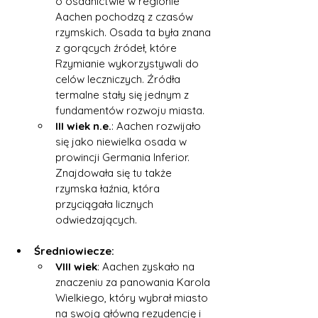
o osadnictwie w regionie 
Aachen pochodzą z czasów 
rzymskich. Osada ta była znana 
z gorących źródeł, które 
Rzymianie wykorzystywali do 
celów leczniczych. Źródła 
termalne stały się jednym z 
fundamentów rozwoju miasta.
III wiek n.e.
: Aachen rozwijało 
się jako niewielka osada w 
prowincji Germania Inferior. 
Znajdowała się tu także 
rzymska łaźnia, która 
przyciągała licznych 
odwiedzających.
Średniowiecze:
VIII wiek
: Aachen zyskało na 
znaczeniu za panowania Karola 
Wielkiego, który wybrał miasto 
na swoją główną rezydencję i 