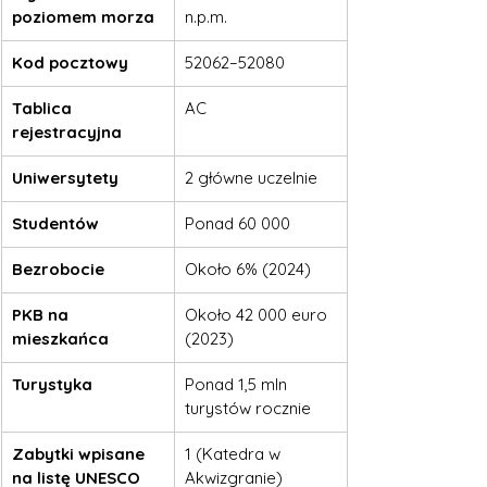
poziomem morza
n.p.m.
Kod pocztowy
52062–52080
Tablica 
AC
rejestracyjna
Uniwersytety
2 główne uczelnie
Studentów
Ponad 60 000
Bezrobocie
Około 6% (2024)
PKB na 
Około 42 000 euro 
mieszkańca
(2023)
Turystyka
Ponad 1,5 mln 
turystów rocznie
Zabytki wpisane 
1 (Katedra w 
na listę UNESCO
Akwizgranie)