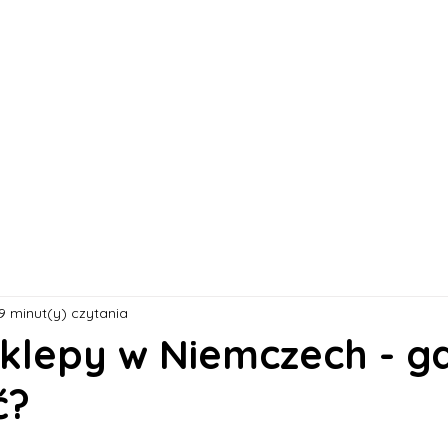
s
Oferty pracy
Dla kandydata ▼
K
9 minut(y) czytania
sklepy w Niemczech - g
ć?
 5 gwiazdek.