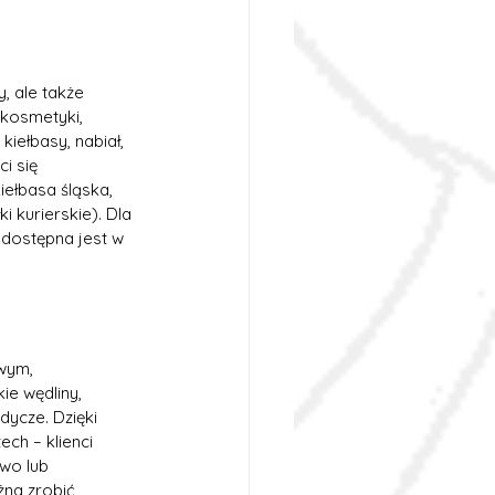
, ale także 
 kosmetyki, 
iełbasy, nabiał, 
i się 
ełbasa śląska, 
i kurierskie). Dla 
dostępna jest w 
wym, 
ie wędliny, 
dycze. Dzięki 
ch – klienci 
wo lub 
na zrobić 