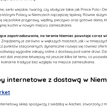
, serki wiejskie, twaróg, czy słodycze takie jak Prince Polo i Deli
a którymi Polacy w Niemczech najczęściej tęsknią. Równie dużym
 się polskie przyprawy, wędliny, pieczywo oraz gotowe dania, k
nej kuchni w nowym miejscu zamieszkania.
ce zapotrzebowanie, na terenie Niemiec powstaje coraz wię
.
 Znajdziemy je zarówno w większych miastach, jak i w mniejszyc
z punktów stacjonarnych, dynamicznie rozwija się również ofert
możliwiają wygodne zakupy online z dostawą pod same drzwi. Dzi
est dziś znacznie łatwiejszy niż jeszcze kilka lat temu, co pozwa
kulinarne tradycje bez względu na miejsce zamieszkania.
epy internetowe z dostawą w Nie
rket
internetowy sklep spożywczy z siedzibą w Aachen, stworzony z m