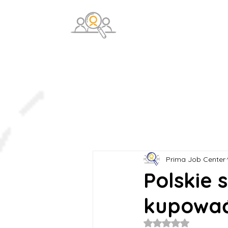
O na
Prima Job Center
Polskie 
kupowa
Oceniono na NaN z