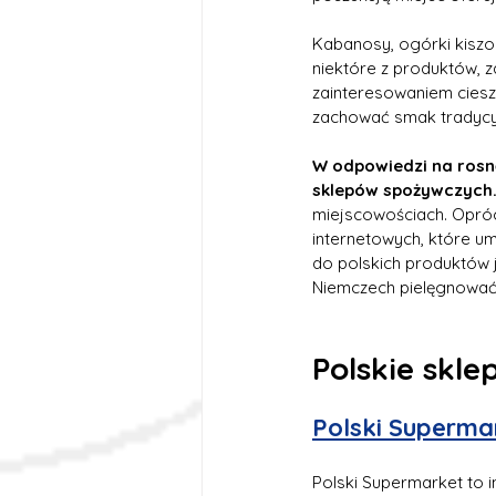
Kabanosy, ogórki kiszone
niektóre z produktów, z
zainteresowaniem cieszą
zachować smak tradycyj
W odpowiedzi na rosną
sklepów spożywczych
miejscowościach. Opróc
internetowych, które u
do polskich produktów j
Niemczech pielęgnować 
Polskie skl
Polski Superma
Polski Supermarket to 