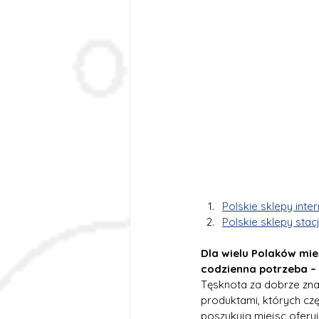
Polskie sklepy int
Polskie sklepy sta
Dla wielu Polaków mie
codzienna potrzeba – 
Tęsknota za dobrze zna
produktami, których cz
poszukują miejsc oferuj