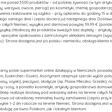
ma ponad 3 500 produktów – od polskiej żywności (w tym artykuł
liny, warzywa, owoce, pierogi) po kosmetyki, chemię gospodarczą,
ienia realizowane są szybko – przy opłaceniu do godziny 15 w d
ego samego dnia i często dociera już następnego dnia. Dostaw
 całych Niemiec; wysyłka jest darmowa powyżej 39,99 € (poniżej
wysyłkę chłodniczą dla produktów świeżych bez dopłaty – artyku
 specjalne opakowania z zamrożonymi wkładami żelowymi (wysy
u). Strona dostępna jest po polsku i niemiecku; obsługa klienta t
arny polski supermarket online działający w Niemczech, posiada
nn, Euskirchen i Essen). Asortyment obejmuje szeroki wybór pols
basy, szynki), pieczywo, słodycze (np. Ptasie Mleczko, Grześki), n
wy i sosy, a ponadto kosmetyki, artykuły gospodarstwa domow
Sklep realizuje dostawy pod wskazany adres na terenie całych N
owa od określonej minimalnej kwoty zamówienia (często przy kw
kle 1–2 dni robocze na terenie Niemiec. Strona dostępna jest w 
obsługę zarówno Polakom, jak i lokalnym klientom.