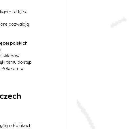
cje – to tylko 
 
tóre pozwalają 
cej polskich 
h 
a sklepów 
ęki temu dostęp 
la Polakom w 
mczech
yślą o Polakach 