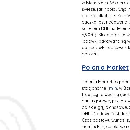
w Niemczech. W ofercie 
świeże, jak nabiał, węd
polskie alkohole. Zamów
paczka jest nadawana t
kurierem DHL na terenie
5,90 €). Sklep oferuje 
lodówki pakowane są w
poniedziałku do czwartk
polskim.
Polonia Market
Polonia Market to popul
stacjonarne (
m.in
. w Bo
tradycyjne wędliny (kieł
dania gotowe, przypra
polskie gry planszowe. 
DHL. Dostawa jest darm
Czas dostawy wynosi zwy
niemieckim, co ułatwia 