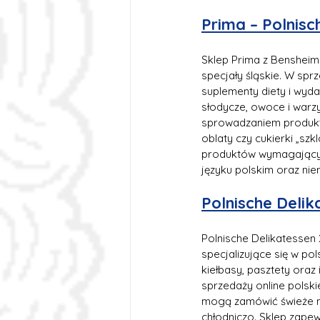
Prima – Polnisc
Sklep Prima z Bensheim 
specjały śląskie. W spr
suplementy diety i wyda
słodycze, owoce i warzy
sprowadzaniem produktów
oblaty czy cukierki „szk
produktów wymagającyc
języku polskim oraz nie
Polnische Delik
Polnische Delikatessen 
specjalizujące się w po
kiełbasy, pasztety oraz
sprzedaży online polski
mogą zamówić świeże mi
chłodniczo. Sklep zape