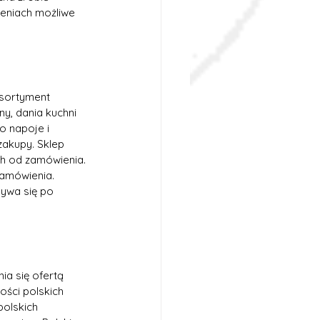
eniach możliwe 
asortyment 
ny, dania kuchni 
o napoje i 
zakupy. Sklep 
ch od zamówienia. 
zamówienia. 
ywa się po 
ia się ofertą 
ości polskich 
polskich 