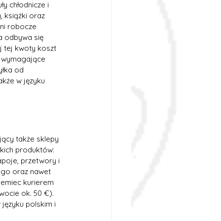
y chłodnicze i 
 książki oraz 
ni robocze 
a odbywa się 
 tej kwoty koszt 
ły wymagające 
łka od 
akże w języku 
jący także sklepy 
kich produktów: 
apoje, przetwory i 
ego oraz nawet 
iemiec kurierem 
ocie ok. 50 €). 
języku polskim i 