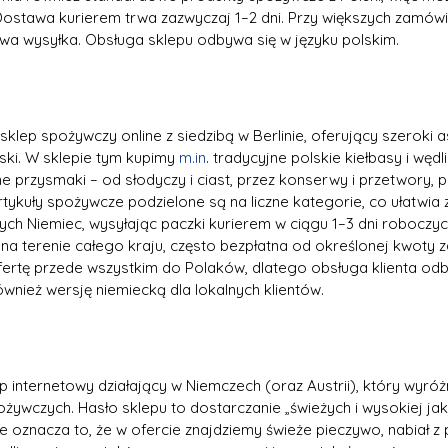
stawa kurierem trwa zazwyczaj 1–2 dni. Przy większych zamówi
a wysyłka. Obsługa sklepu odbywa się w języku polskim.
sklep spożywczy online z siedzibą w Berlinie, oferujący szeroki 
ki. W sklepie tym kupimy 
m.in
. tradycyjne polskie kiełbasy i wędli
e przysmaki – od słodyczy i ciast, przez konserwy i przetwory, p
tykuły spożywcze podzielone są na liczne kategorie, co ułatwia 
łych Niemiec, wysyłając paczki kurierem w ciągu 1–3 dni roboczy
na terenie całego kraju, często bezpłatna od określonej kwoty 
fertę przede wszystkim do Polaków, dlatego obsługa klienta odb
ównież wersję niemiecką dla lokalnych klientów.
p internetowy działający w Niemczech (oraz Austrii), który wyróżn
ywczych. Hasło sklepu to dostarczanie „świeżych i wysokiej jak
 oznacza to, że w ofercie znajdziemy świeże pieczywo, nabiał z 