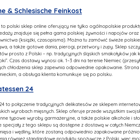
he & Schlesische Feinkost
to polski sklep online oferujący nie tylko ogólnopolskie produkty
zedaży znajduje się pełna gama polskiej żywności i napojów oraz
wnictwa (książki, czasopisma). Można tu zamówić świeże polskie k
wa, a także gotowe dania, pierogi, przetwory i zupy. Sklep szczyc
 prosto z Polski – np. tradycyjnych śląskich smakołyków jak ki
loki”. Czas dostawy wynosi ok. 1–3 dni na terenie Niemiec (przesyłk
h chłodzenia sklep zapewnia odpowiednie opakowanie. Strona 
mieckim, a obsługa klienta komunikuje się po polsku.
atessen 24
24 to połączenie tradycyjnych delikatesów ze sklepem interneto
lskich wyrobach mięsnych. Sklep oferuje przede wszystkim swojsk
 inne typowe wyroby garmażeryjne, a także polskie alkohole i sło
e specjały z tego sklepu są dostępne z dostawą w całych Niemcze
ęsa i wędliny, które zostaną odpowiednio zapakowane próżnio
wnia również standardowe produkty spożywcze z Polski, więc moż