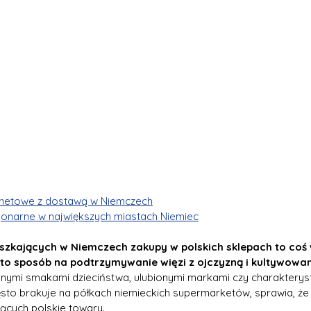
ernetowe z dostawą w Niemczech
cjonarne w największych miastach Niemiec
szkających w Niemczech zakupy w polskich sklepach to coś wi
to sposób na podtrzymywanie więzi z ojczyzną i kultywowani
nymi smakami dzieciństwa, ulubionymi markami czy charakterys
ęsto brakuje na półkach niemieckich supermarketów, sprawia, że 
ących polskie towary.