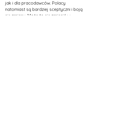
jak i dla pracodawców. Polacy 
natomiast są bardziej sceptyczni i boją 
się zmiany. Może to się zmienić w 
przyszłości, jeśli polski rynek pracy 
będzie wymagał większej elastyczności i 
jeśli polscy pracownicy będą mieli 
więcej zaufania do swoich szefów.
Wnioski
Niemieckie Zeitkonto to innowacyjny 
system zarządzania czasem pracy, 
który pozwala firmom utrzymać stałą 
załogę pracowniczą, niezależnie od 