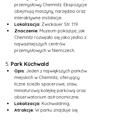
przemysłowy Chemnitz. Ekspozycje 
obejmują maszyny, narzędzia oraz 
interaktywne instalacje.
Lokalizacja
: Zwickauer Str. 119.
Znaczenie
: Muzeum pokazuje, jak 
Chemnitz rozwijało się jako jedno z 
najważniejszych centrów 
przemysłowych w Niemczech.
5. 
Park Küchwald
Opis
: Jeden z największych parków 
miejskich w Chemnitz, oferujący 
liczne ścieżki spacerowe, staw, 
miniaturową kolejkę parkową oraz 
obserwatorium astronomiczne.
Lokalizacja
: Küchwaldring.
Atrakcje
: W parku znajduje się 
także Planetarium Sigmund Jähn, 
nazwane na cześć pierwszego 
Niemca w kosmosie.