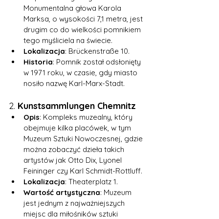
Monumentalna głowa Karola 
Marksa, o wysokości 7,1 metra, jest 
drugim co do wielkości pomnikiem 
tego myśliciela na świecie.
Lokalizacja
: Brückenstraße 10.
Historia
: Pomnik został odsłonięty 
w 1971 roku, w czasie, gdy miasto 
nosiło nazwę Karl-Marx-Stadt.
2. 
Kunstsammlungen Chemnitz
Opis
: Kompleks muzealny, który 
obejmuje kilka placówek, w tym 
Muzeum Sztuki Nowoczesnej, gdzie 
można zobaczyć dzieła takich 
artystów jak Otto Dix, Lyonel 
Feininger czy Karl Schmidt-Rottluff.
Lokalizacja
: Theaterplatz 1.
Wartość artystyczna
: Muzeum 
jest jednym z najważniejszych 
miejsc dla miłośników sztuki 