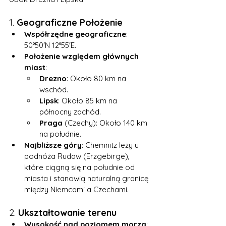
1. 
Geograficzne Położenie
Współrzędne geograficzne
: 
50°50′N 12°55′E.
Położenie względem głównych 
miast
:
Drezno
: Około 80 km na 
wschód.
Lipsk
: Około 85 km na 
północny zachód.
Praga
 (Czechy): Około 140 km 
na południe.
Najbliższe góry
: Chemnitz leży u 
podnóża Rudaw (Erzgebirge), 
które ciągną się na południe od 
miasta i stanowią naturalną granicę 
między Niemcami a Czechami.
2. 
Ukształtowanie terenu
Wysokość nad poziomem morza
: 