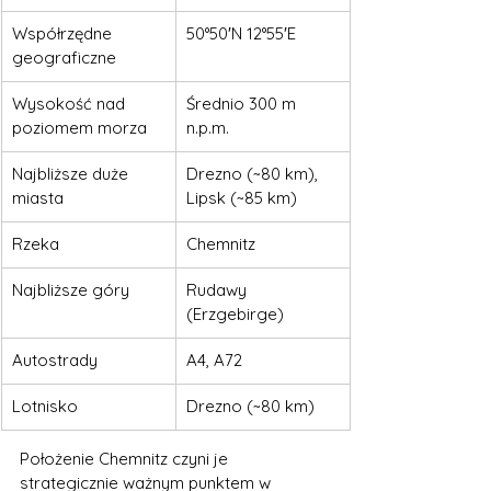
Współrzędne 
50°50′N 12°55′E
geograficzne
Wysokość nad 
Średnio 300 m 
poziomem morza
n.p.m.
Najbliższe duże 
Drezno (~80 km), 
miasta
Lipsk (~85 km)
Rzeka
Chemnitz
Najbliższe góry
Rudawy 
(Erzgebirge)
Autostrady
A4, A72
Lotnisko
Drezno (~80 km)
Położenie Chemnitz czyni je 
strategicznie ważnym punktem w 