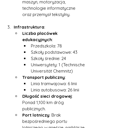
maszyn, motoryzacja, 
technologie informatyczne 
oraz przemysł tekstylny.
Infrastruktura
:
Liczba placówek 
edukacyjnych
:
Przedszkola: 78
Szkoły podstawowe: 43
Szkoły średnie: 24
Uniwersytety: 1 (Technische 
Universität Chemnitz)
Transport publiczny
:
Linia tramwajowa: 6 linii
Linia autobusowa: 26 linii
Długość sieci drogowej
: 
Ponad 1,100 km dróg 
publicznych.
Port lotniczy
: Brak 
bezpośredniego portu 
lotniczego w mieście, najbliższe 