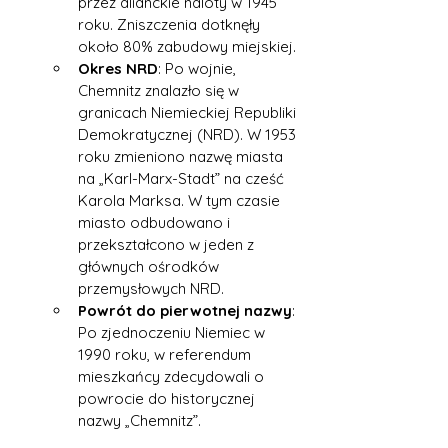
przez alianckie naloty w 1945 
roku. Zniszczenia dotknęły 
około 80% zabudowy miejskiej.
Okres NRD
: Po wojnie, 
Chemnitz znalazło się w 
granicach Niemieckiej Republiki 
Demokratycznej (NRD). W 1953 
roku zmieniono nazwę miasta 
na „Karl-Marx-Stadt” na cześć 
Karola Marksa. W tym czasie 
miasto odbudowano i 
przekształcono w jeden z 
głównych ośrodków 
przemysłowych NRD.
Powrót do pierwotnej nazwy
: 
Po zjednoczeniu Niemiec w 
1990 roku, w referendum 
mieszkańcy zdecydowali o 
powrocie do historycznej 
nazwy „Chemnitz”.