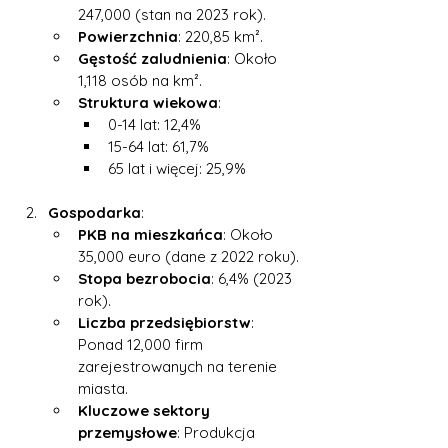
247,000 (stan na 2023 rok).
Powierzchnia
: 220,85 km².
Gęstość zaludnienia
: Około 
1,118 osób na km².
Struktura wiekowa
:
0-14 lat: 12,4%
15-64 lat: 61,7%
65 lat i więcej: 25,9%
Gospodarka
:
PKB na mieszkańca
: Około 
35,000 euro (dane z 2022 roku).
Stopa bezrobocia
: 6,4% (2023 
rok).
Liczba przedsiębiorstw
: 
Ponad 12,000 firm 
zarejestrowanych na terenie 
miasta.
Kluczowe sektory 
przemysłowe
: Produkcja 