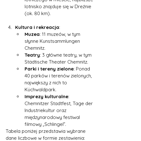
lotnisko znajduje się w Dreźnie 
(ok. 80 km).
Kultura i rekreacja
:
Muzea
: 11 muzeów, w tym 
słynne Kunstsammlungen 
Chemnitz.
Teatry
: 3 główne teatry, w tym 
Städtische Theater Chemnitz.
Parki i tereny zielone
: Ponad 
40 parków i terenów zielonych, 
największy z nich to 
Küchwaldpark.
Imprezy kulturalne
: 
Chemnitzer Stadtfest, Tage der 
Industriekultur oraz 
międzynarodowy festiwal 
filmowy „Schlingel”.
Tabela poniżej przedstawia wybrane 
dane liczbowe w formie zestawienia: