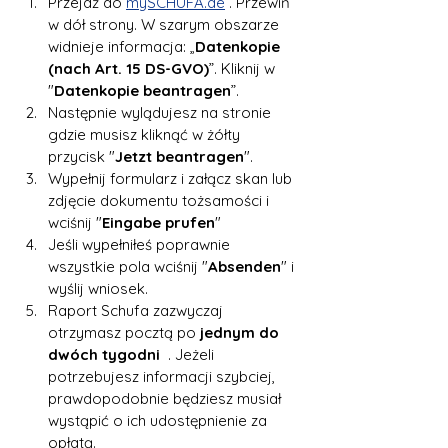
Przejdź do 
mySCHUFA.de
 . Przewiń 
w dół strony. W szarym obszarze 
widnieje informacja: „
Datenkopie 
(nach Art. 15 DS-GVO)
”. Kliknij w 
"
Datenkopie beantragen
”.
Następnie wylądujesz na stronie 
gdzie musisz kliknąć w żółty 
przycisk "
Jetzt beantragen
".
Wypełnij formularz i załącz skan lub 
zdjęcie dokumentu tożsamości i 
wciśnij "
Eingabe prufen
"
Jeśli wypełniłeś poprawnie 
wszystkie pola wciśnij "
Absenden
" i 
wyślij wniosek.
Raport Schufa zazwyczaj 
otrzymasz pocztą po 
jednym do 
dwóch tygodni
  . Jeżeli 
potrzebujesz informacji szybciej, 
prawdopodobnie będziesz musiał 
wystąpić o ich udostępnienie za 
opłatą.