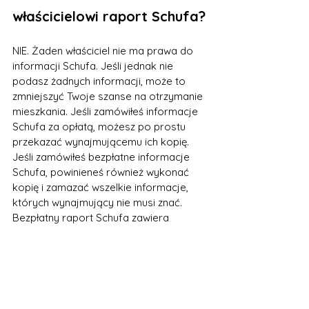
właścicielowi raport Schufa?
NIE. Żaden właściciel nie ma prawa do 
informacji Schufa. Jeśli jednak nie 
podasz żadnych informacji, może to 
zmniejszyć Twoje szanse na otrzymanie 
mieszkania. Jeśli zamówiłeś informacje 
Schufa za opłatą, możesz po prostu 
przekazać wynajmującemu ich kopię. 
Jeśli zamówiłeś bezpłatne informacje 
Schufa, powinieneś również wykonać 
kopię i zamazać wszelkie informacje, 
których wynajmujący nie musi znać. 
Bezpłatny raport Schufa zawiera 
wszystkie dane, które Schufa zebrała na 
Twój temat. Wynajmujący musi po 
prostu wiedzieć, że istnieją wyłącznie 
pozytywne informacje na Twój temat. 