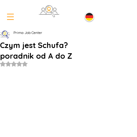
Prima Job Center
Czym jest Schufa?
poradnik od A do Z
Oceniono na NaN z 5 gwiazdek.