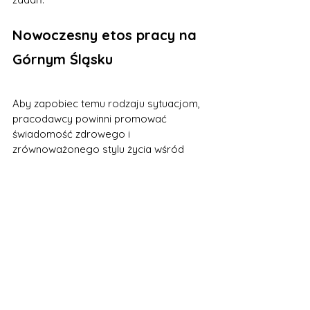
Nowoczesny etos pracy na 
Górnym Śląsku 
Aby zapobiec temu rodzaju sytuacjom, 
pracodawcy powinni promować 
świadomość zdrowego i 
zrównoważonego stylu życia wśród 
pracowników. Tworzenie kultury 
organizacyjnej, która stawia na 
pierwszym miejscu dobro pracowników 
i zdrową równowagę między pracą a 
życiem osobistym, może przynieść 
korzyści dla obu stron. Wspieranie 
elastycznego czasu pracy, zapewnienie 
odpowiednich środków do ochrony 
zdrowia oraz promowanie otwartego 
dialogu między pracownikami a 