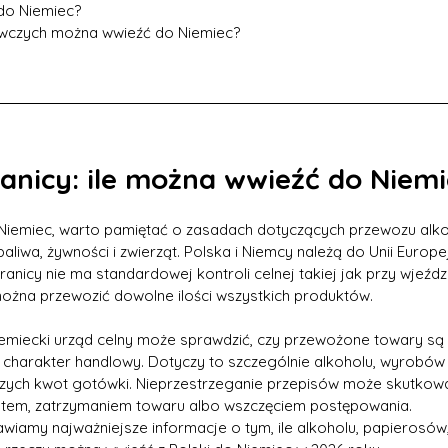
do Niemiec?
ywczych można wwieźć do Niemiec?
ranicy: ile można wwieźć do Niem
 Niemiec, warto pamiętać o zasadach dotyczących przewozu alko
aliwa, żywności i zwierząt. Polska i Niemcy należą do Unii Europej
anicy nie ma standardowej kontroli celnej takiej jak przy wjeźdz
można przewozić dowolne ilości wszystkich produktów.
iemiecki urząd celny może sprawdzić, czy przewożone towary są
 charakter handlowy. Dotyczy to szczególnie alkoholu, wyrobów 
szych kwot gotówki. Nieprzestrzeganie przepisów może skutkow
atem, zatrzymaniem towaru albo wszczęciem postępowania.
wiamy najważniejsze informacje o tym, ile alkoholu, papierosów, 