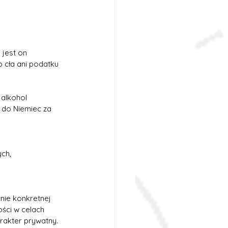
 jest on 
 cła ani podatku 
alkohol 
 do Niemiec za 
ych,
nie konkretnej 
ości w celach 
rakter prywatny. 