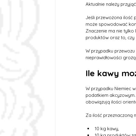
Aktualnie należy przyjąć
Jeśli przewożona ilość 
może spowodować kontro
Znaczenie ma nie tylko 
produktów oraz to, czy
W przypadku przewozu 
nieprawidłowości groż
Ile kawy mo
W przypadku Niemiec w
podatkiem akcyzowym. Z
obowiązują ilości orient
Za ilość przeznaczoną n
10 kg kawy,
10 kg produktów za