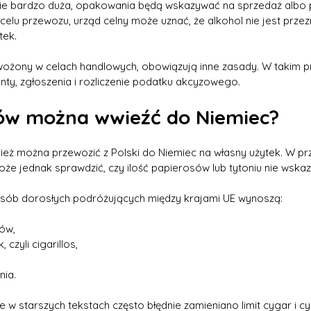
ędzie bardzo duża, opakowania będą wskazywać na sprzedaż albo 
ć celu przewozu, urząd celny może uznać, że alkohol nie jest prze
tek.
zewożony w celach handlowych, obowiązują inne zasady. W takim
, zgłoszenia i rozliczenie podatku akcyzowego.
sów można wwieźć do Niemiec?
eż można przewozić z Polski do Niemiec na własny użytek. W prz
oże jednak sprawdzić, czy ilość papierosów lub tytoniu nie wskaz
a osób dorosłych podróżujących między krajami UE wynoszą:
ów,
 czyli cigarillos,
nia.
 w starszych tekstach często błędnie zamieniano limit cygar i cy