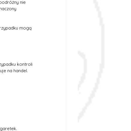
podróżny nie 
znaczony 
 przypadku mogą 
ypadku kontroli 
uje na handel.
garetek. 