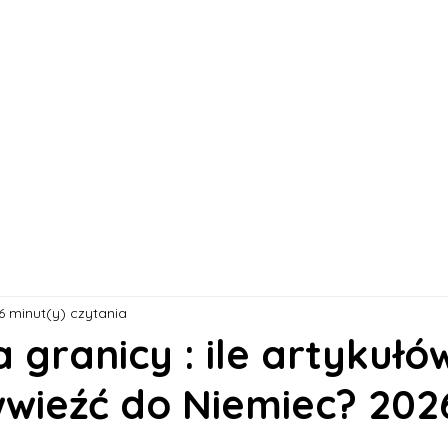
s
Oferty pracy
Dla kandydata ▼
K
6 minut(y) czytania
a granicy : ile artykułó
wieźć do Niemiec? 202
 5 gwiazdek.