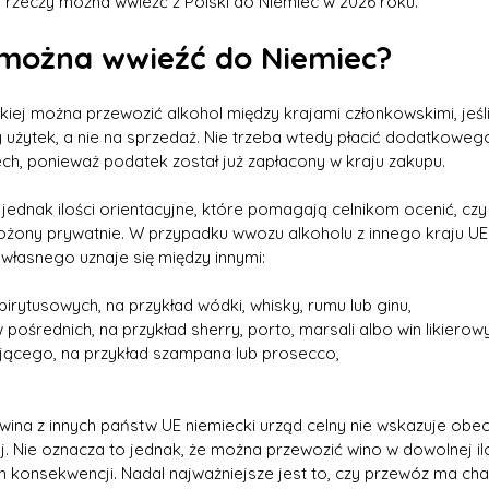
ch rzeczy można wwieźć z Polski do Niemiec w 2026 roku.
u można wwieźć do Niemiec?
skiej można przewozić alkohol między krajami członkowskimi, jeśli
użytek, a nie na sprzedaż. Nie trzeba wtedy płacić dodatkowego
, ponieważ podatek został już zapłacony w kraju zakupu.
ednak ilości orientacyjne, które pomagają celnikom ocenić, czy 
wożony prywatnie. W przypadku wwozu alkoholu z innego kraju UE
u własnego uznaje się między innymi:
pirytusowych, na przykład wódki, whisky, rumu lub ginu,
 pośrednich, na przykład sherry, porto, marsali albo win likierow
ującego, na przykład szampana lub prosecco,
ina z innych państw UE niemiecki urząd celny nie wskazuje obec
nej. Nie oznacza to jednak, że można przewozić wino w dowolnej il
 konsekwencji. Nadal najważniejsze jest to, czy przewóz ma cha