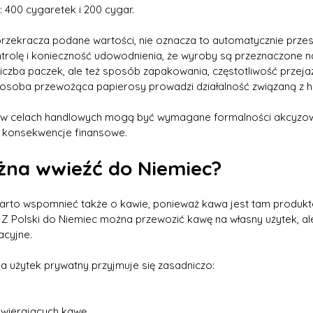
: 400 cygaretek i 200 cygar.
przekracza podane wartości, nie oznacza to automatycznie przes
lę i konieczność udowodnienia, że wyroby są przeznaczone na
liczba paczek, ale też sposób zapakowania, częstotliwość przeja
 osoba przewożąca papierosy prowadzi działalność związaną z 
w celach handlowych mogą być wymagane formalności akcyzowe
ą konsekwencje finansowe.
żna wwieźć do Niemiec?
arto wspomnieć także o kawie, ponieważ kawa jest tam produk
 Polski do Niemiec można przewozić kawę na własny użytek, ale 
acyjne.
a użytek prywatny przyjmuje się zasadniczo:
wierających kawę.