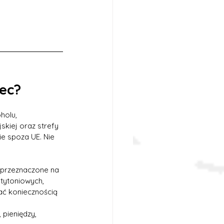
iec?
holu, 
skiej oraz strefy 
ie spoza UE. Nie 
 przeznaczone na 
tytoniowych, 
ać koniecznością 
pieniędzy, 