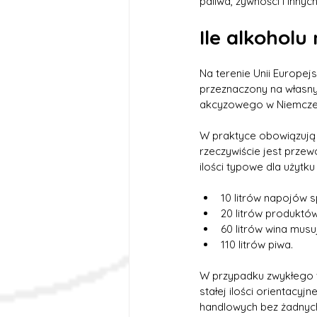
paliwa, żywności i inny
Ile alkohol
Na terenie Unii Europej
przeznaczony na własny 
akcyzowego w Niemczech
W praktyce obowiązują j
rzeczywiście jest prze
ilości typowe dla użytk
10 litrów napojów s
20 litrów produktów
60 litrów wina mus
110 litrów piwa.
W przypadku zwykłego w
stałej ilości orientacyj
handlowych bez żadnych