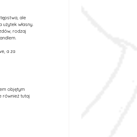
tępstwa, ale 
 użytek własny. 
zdów, rodzaj 
handlem.
, a za 
tem objętym 
również tutaj 