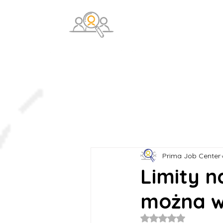
O na
Prima Job Center
Limity n
można w
Oceniono na NaN z