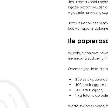
Jeśli ilość alkoholu b
będzie potrafił wyjaśni
wyłącznie na własny uży
Jeżeli alkohol jest pr
być wymagane dokumenty
Ile papiero
Wyroby tytoniowe równi
niemiecki urząd celny m
Orientacyjne ilości dl
800 sztuk papieros
400 sztuk cygaretek,
200 sztuk cygar,
1 kg tytoniu do pale
Warto zwrócić uwagę, że