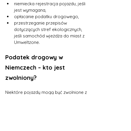
niemiecka rejestracja pojazdu, jeśli 
jest wymagana,
opłacanie podatku drogowego,
przestrzeganie przepisów 
dotyczących stref ekologicznych, 
jeśli samochód wjeżdża do miast z 
Umweltzone.
Podatek drogowy w 
Niemczech – kto jest 
zwolniony?
Niektóre pojazdy mogą być zwolnione z 
podatku drogowego albo korzystać z 
preferencyjnych zasad. W 2026 roku 
szczególnie ważne są zasady 
dotyczące samochodów elektrycznych.
Pojazdy w pełni elektryczne, które 