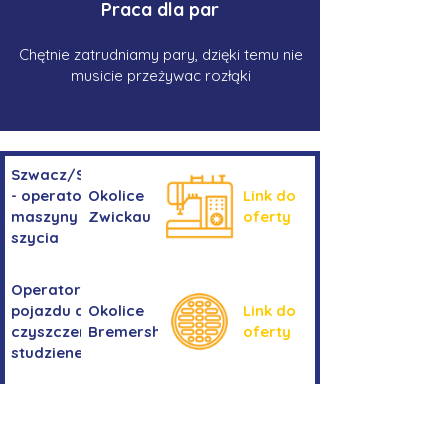
Praca dla par
Chętnie zatrudniamy pary, dzięki temu nie
musicie przeżywac rozłąki
Szwacz/Szwaczka
- operator
Okolice
Link do
maszyny do
Zwickau
oferty
szycia
Operator/operatorka
pojazdu do
Okolice
Link do
czyszczenia
Bremershaven
oferty
studzienek
Kierowanie
Niemcy -
pojazdem
Link do
okolice
kategorii
oferty