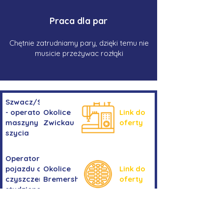
Praca dla par
Chętnie zatrudniamy pary, dzięki temu nie
musicie przeżywac rozłąki
Szwacz/Szwaczka
- operator
Okolice
Link do
maszyny do
Zwickau
oferty
szycia
Operator/operatorka
pojazdu do
Okolice
Link do
czyszczenia
Bremershaven
oferty
studzienek
Kierowanie