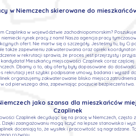
acy w Niemczech skierowane do mieszkańców
m Czaplinka w województwie zachodniopomorskim? Poszukujes
 niemiecki rynek pracy z nami! Nasza agencja pracy tymczaso
kcyjnych ofert. Nie martw się o szczegóły. Jesteśmy tu, by Ci p
 ale także zapewnieniu zakwaterowania oraz opieki koordynator
dczenie w rekrutacji sprawia, że proces jest przejrzysty i przy
kandydata! Mieszkańcy miejscowości Czaplinek coraz częściej
emczech. Dbamy o to, aby oferty były dopasowane do doświadcz
 rekrutacji jest szybki: podpisanie umowy, badania i wyjazd do
linek organizujemy zakwaterowanie blisko miejsca zatrudnieni
w od pierwszego dnia, zapewniając poczucie bezpieczeństwa.
Niemczech jako szansa dla mieszkańców mie
Czaplinek
owości Czaplinek decydując się na pracę w Niemczech, często
 Dzięki zaangażowaniu mogą liczyć na lepsze stanowiska i wyż
plinek doceniają to, że wysiłek i pracowitość są nagradzane. T
zego rozwoju.