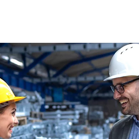
s
Oferty pracy
Dla kandydata ▼
K