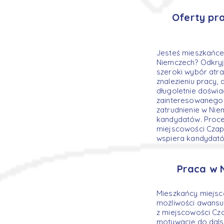
Oferty pr
Jesteś mieszkańce
Niemczech? Odkryj
szeroki wybór atra
znalezieniu pracy,
długoletnie doświa
zainteresowanego 
zatrudnienie w Ni
kandydatów. Proces
miejscowości Czap
wspiera kandydató
Praca w 
Mieszkańcy miejsc
możliwości awansu.
z miejscowości Cza
motywację do dals