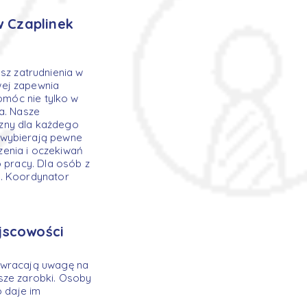
 Czaplinek
z zatrudnienia w
wej zapewnia
omóc nie tylko w
a. Nasze
jazny dla każdego
 wybierają pewne
enia i oczekiwań
 pracy. Dla osób z
a. Koordynator
jscowości
 zwracają uwagę na
sze zarobki. Osoby
o daje im