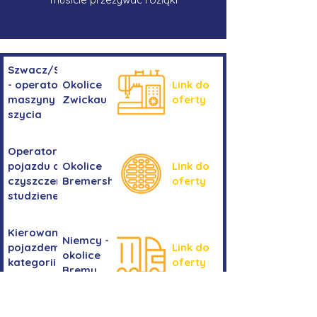
Szwacz/Szwaczka
- operator
Okolice
Link do
maszyny do
Zwickau
oferty
szycia
Operator/operatorka
pojazdu do
Okolice
Link do
czyszczenia
Bremershaven
oferty
studzienek
Kierowanie
Niemcy -
pojazdem
Link do
okolice
kategorii
oferty
Bremy
C+E
Stolarka