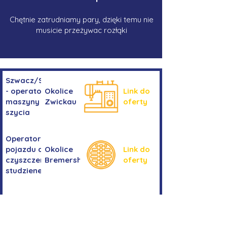
Chętnie zatrudniamy pary, dzięki temu nie
musicie przeżywac rozłąki
Szwacz/Szwaczka
- operator
Okolice
Link do
maszyny do
Zwickau
oferty
szycia
Operator/operatorka
pojazdu do
Okolice
Link do
czyszczenia
Bremershaven
oferty
studzienek
Kierowanie
Niemcy -
pojazdem
Link do
okolice
kategorii
oferty
Bremy