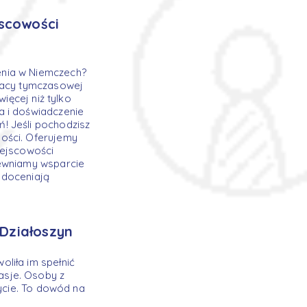
jscowości
enia w Niemczech?
pracy tymczasowej
ięcej niż tylko
a i doświadczenie
! Jeśli pochodzisz
ości. Oferujemy
iejscowości
pewniamy wsparcie
 doceniają
 Działoszyn
liła im spełnić
asje. Osoby z
życie. To dowód na