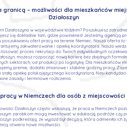
a granicą – możliwości dla mieszkańców mie
Działoszyn
m Działoszyna w województwie łódzkim? Poszukujesz zatrudni
jesz się dokładnie tam, gdzie powinieneś! Jesteśmy agencją 
w poszukiwaniu ofert pracy na terenie Niemiec. Nasza oferta to w
arantujemy zakwaterowanie i opiekę koordynatora. Nasza wiedz
tosować proces rekrutacji do Twoich indywidualnych oczekiwań
iałoszyn, możesz rozpocząć nową karierę bez zbędnych formaln
nych sektorach, od produkcji po logistykę. Dla mieszkańców m
dujemy premie, dodatki zmianowe i stabilne godziny pracy. Za
i stałą opiekę polskojęzycznego koordynatora. Nasi kandydaci
asne zasady i terminowe rozliczenia.
 pracy w Niemczech dla osób z miejscowości
wości Działoszyn często wskazują, że praca w Niemczech pozwo
lepszym zarobkom mogą inwestować w edukację, podróże czy p
oszyn podkreślają, że wyjazd był decyzją, która odmieniła ich 
anicą otwiera nowe możliwości.