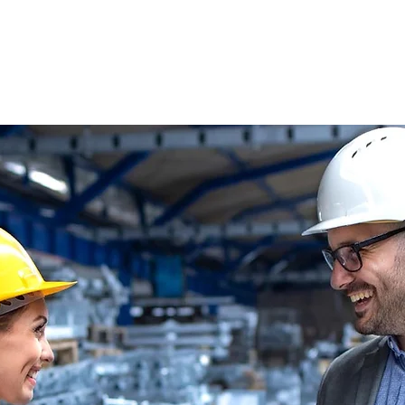
s
Oferty pracy
Dla kandydata ▼
K