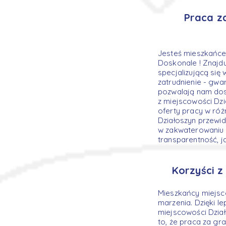
Praca z
Jesteś mieszkańce
Doskonale ! Znajdu
specjalizującą się 
zatrudnienie - gw
pozwalają nam dos
z miejscowości Dz
oferty pracy w róż
Działoszyn przewi
w zakwaterowaniu 
transparentność, j
Korzyści z
Mieszkańcy miejsco
marzenia. Dzięki 
miejscowości Dział
to, że praca za gr