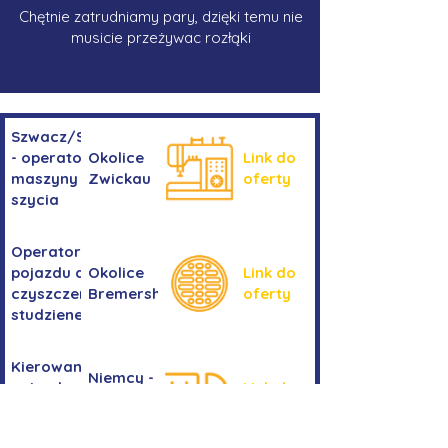
Chętnie zatrudniamy pary, dzięki temu nie
musicie przeżywac rozłąki
Szwacz/Szwaczka
- operator
Okolice
Link do
maszyny do
Zwickau
oferty
szycia
Operator/operatorka
pojazdu do
Okolice
Link do
czyszczenia
Bremershaven
oferty
studzienek
Kierowanie
Niemcy -
pojazdem
Link do
okolice
kategorii
oferty
Bremy
C+E