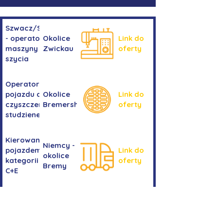
Szwacz/Szwaczka
- operator
Okolice
Link do
maszyny do
Zwickau
oferty
szycia
Operator/operatorka
pojazdu do
Okolice
Link do
czyszczenia
Bremershaven
oferty
studzienek
Kierowanie
Niemcy -
pojazdem
Link do
okolice
kategorii
oferty
Bremy
C+E
Stolarka
okienna -
Okolice
Link do
praca przy
Stuttgartu
oferty