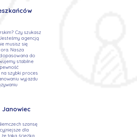
ieszkańców
skim? Czy szukasz
! Jesteśmy agencją
ie musisz się
tora. Nasza
ta dopasowana do
wujemy stabilne
i pewność
 na szybki proces
lanowaniu wyjazdu
ązywaniu
 Janowiec
 Niemczech szansę
yjniejsze dla
że taka ścieżka