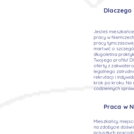
Dlaczego 
Jesteś mieszkańc
pracy w Niemczech?
pracy tymczasowej 
martwić o szczegó
długoletnia prakty
Twojego profilu! 
oferty z zakwater
legalnego zatrudni
rekrutacji i indy
krok po kroku. Na
codziennych spraw
Praca w N
Mieszkańcy miejsc
na zdobycie doświa
przyszłych pracod