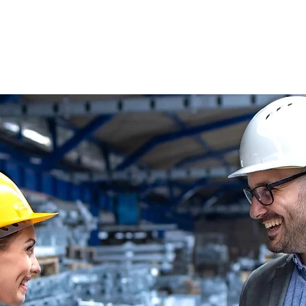
s
Oferty pracy
Dla kandydata ▼
K