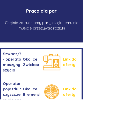
Praca dla par
Chętnie zatrudniamy pary, dzięki temu nie
musicie przeżywac rozłąki
Szwacz/Szwaczka
- operator
Okolice
Link do
maszyny do
Zwickau
oferty
szycia
Operator/operatorka
pojazdu do
Okolice
Link do
czyszczenia
Bremershaven
oferty
studzienek
Kierowanie