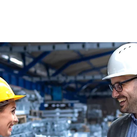
s
Oferty pracy
Dla kandydata ▼
K