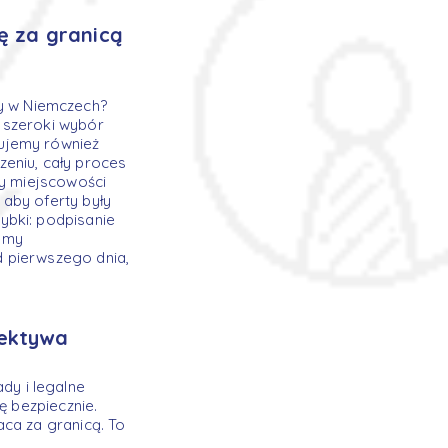
ę za granicą
y w Niemczech?
 szeroki wybór
ujemy również
eniu, cały proces
cy miejscowości
aby oferty były
ybki: podpisanie
emy
d pierwszego dnia,
pektywa
y i legalne
ę bezpiecznie.
ca za granicą. To