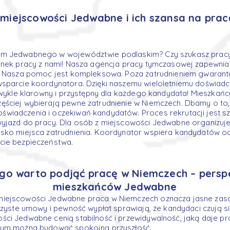
miejscowości Jedwabne i ich szansa na prac
em Jedwabnego w województwie podlaskim? Czy szukasz prac
rynek pracy z nami! Nasza agencja pracy tymczasowej zapewnia
t. Nasza pomoc jest kompleksowa. Poza zatrudnieniem gwarant
sparcie koordynatora. Dzięki naszemu wieloletniemu doświadcz
ezwykle klarowny i przystępny dla każdego kandydata! Mieszkań
ściej wybierają pewne zatrudnienie w Niemczech. Dbamy o to, 
wiadczenia i oczekiwań kandydatów. Proces rekrutacji jest sz
wyjazd do pracy. Dla osób z miejscowości Jedwabne organizuj
isko miejsca zatrudnienia. Koordynator wspiera kandydatów o
cie bezpieczeństwa.
go warto podjąć pracę w Niemczech – pers
mieszkańców Jedwabne
iejscowości Jedwabne praca w Niemczech oznacza jasne zasad
jrzyste umowy i pewność wypłat sprawiają, że kandydaci czują si
ci Jedwabne cenią stabilność i przewidywalność, jaką daje pra
rym można budować spokojną przyszłość.