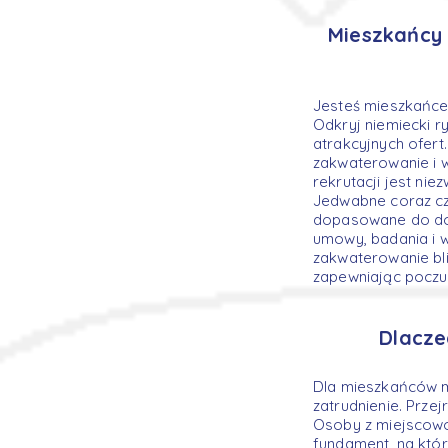
Mieszkańcy 
Jesteś mieszkańc
Odkryj niemiecki 
atrakcyjnych ofer
zakwaterowanie i w
rekrutacji jest ni
Jedwabne coraz czę
dopasowane do doś
umowy, badania i 
zakwaterowanie bl
zapewniając poczu
Dlacze
Dla mieszkańców m
zatrudnienie. Prze
Osoby z miejscowoś
fundament, na któ