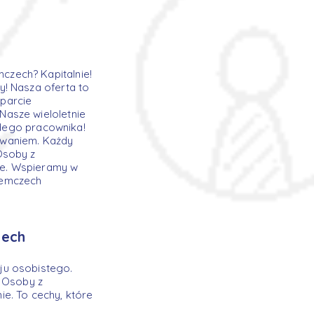
czech? Kapitalnie!
y! Nasza oferta to
parcie
Nasze wieloletnie
żdego pracownika!
owaniem. Każdy
Osoby z
cie. Wspieramy w
iemczech
zech
ju osobistego.
. Osoby z
nie. To cechy, które