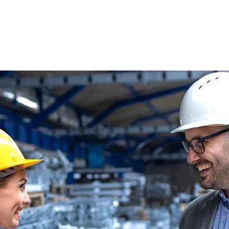
s
Oferty pracy
Dla kandydata ▼
K