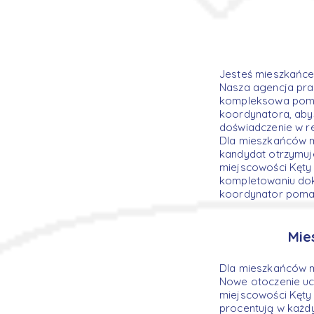
Jesteś mieszkańce
Nasza agencja prac
kompleksowa pomoc
koordynatora, aby
doświadczenie w re
Dla mieszkańców m
kandydat otrzymuj
miejscowości Kęty 
kompletowaniu dok
koordynator pomag
Mie
Dla mieszkańców m
Nowe otoczenie ucz
miejscowości Kęty p
procentują w każd