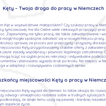
Kęty – Twoja droga do pracy w Niemczech
m Kęt w województwie małopolskim? Czy szukasz pracy w Niem
y tymczasowej ma dla Ciebie wiele ciekawych propozycji prac
. Zapewniamy nie tylko pracę, ale także zakwaterowanie i ws
ś mógł/mogła spokojnie odnaleźć się w nowym miejscu pracy. 
krutacji sprawia, że proces jest przejrzysty i przyjazny dla ka
iejscowości Kęty przygotowujemy stabilne oferty z zakwater
e jasne zasady współpracy i pewność legalnego zatrudnienia. 
mogą liczyć na szybki proces rekrutacji i indywidualne podejś
umentów i planowaniu wyjazdu krok po kroku. Na miejscu w N
a w adaptacji i rozwiązywaniu codziennych spraw.
szkańcy miejscowości Kęty o pracy w Niemc
iejscowości Kęty wyjazd do Niemiec to także okazja do rozwo
y odwagi i umiejętności radzenia sobie w trudnych sytuacjach
odkreślają, że dzięki temu czują się pewniej i bardziej niezależ
ym aspekcie życia.