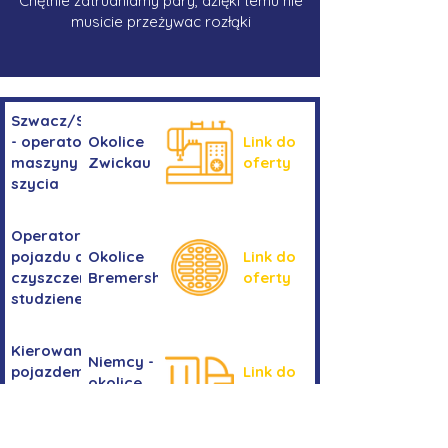
Chętnie zatrudniamy pary, dzięki temu nie
musicie przeżywac rozłąki
Szwacz/Szwaczka
- operator
Okolice
Link do
maszyny do
Zwickau
oferty
szycia
Operator/operatorka
pojazdu do
Okolice
Link do
czyszczenia
Bremershaven
oferty
studzienek
Kierowanie
Niemcy -
pojazdem
Link do
okolice
kategorii
oferty
Bremy
C+E