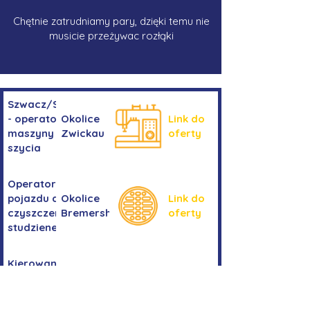
Chętnie zatrudniamy pary, dzięki temu nie
musicie przeżywac rozłąki
Szwacz/Szwaczka
- operator
Okolice
Link do
maszyny do
Zwickau
oferty
szycia
Operator/operatorka
pojazdu do
Okolice
Link do
czyszczenia
Bremershaven
oferty
studzienek
Kierowanie
Niemcy -
pojazdem
Link do
okolice
kategorii
oferty
Bremy
C+E