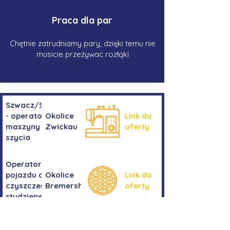
Praca dla par
Chętnie zatrudniamy pary, dzięki temu nie
musicie przeżywac rozłąki
Szwacz/Szwaczka
- operator
Okolice
Link do
maszyny do
Zwickau
oferty
szycia
Operator/operatorka
pojazdu do
Okolice
Link do
czyszczenia
Bremershaven
oferty
studzienek
Kierowanie
Niemcy -