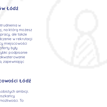
ów Łódź
trudnienia w
j, na którą możesz
 pracy, ale także
czenie w rekrutacji
ńcy miejscowości
ferty były
ybki: podpisanie
zakwaterowanie
a, zapewniając
cowości Łódź
obistych ambicji.
ieszkańcy
możliwości. To