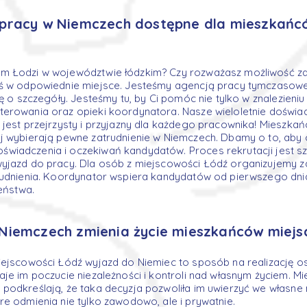
 pracy w Niemczech dostępne dla mieszkańc
m Łodzi w województwie łódzkim? Czy rozważasz możliwość za
eś w odpowiednie miejsce. Jesteśmy agencją pracy tymczasowe
ię o szczegóły. Jesteśmy tu, by Ci pomóc nie tylko w znalezieniu
erowania oraz opieki koordynatora. Nasze wieloletnie doświad
 jest przejrzysty i przyjazny dla każdego pracownika! Mieszka
j wybierają pewne zatrudnienie w Niemczech. Dbamy o to, aby o
wiadczenia i oczekiwań kandydatów. Proces rekrutacji jest sz
wyjazd do pracy. Dla osób z miejscowości Łódź organizujemy 
trudnienia. Koordynator wspiera kandydatów od pierwszego dni
eństwa.
Niemczech zmienia życie mieszkańców miejs
iejscowości Łódź wyjazd do Niemiec to sposób na realizację os
aje im poczucie niezależności i kontroli nad własnym życiem. M
podkreślają, że taka decyzja pozwoliła im uwierzyć we własne 
re odmienia nie tylko zawodowo, ale i prywatnie.