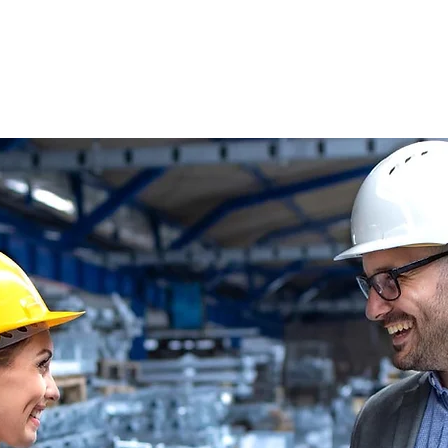
s
Oferty pracy
Dla kandydata ▼
K