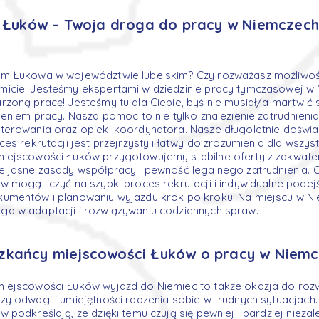
Łuków – Twoja droga do pracy w Niemczech
m Łukowa w województwie lubelskim? Czy rozważasz możliwość
icie! Jesteśmy ekspertami w dziedzinie pracy tymczasowej w 
zoną pracę! Jesteśmy tu dla Ciebie, byś nie musiał/a martwić 
ieniem pracy. Nasza pomoc to nie tylko znalezienie zatrudnienia
terowania oraz opieki koordynatora. Nasze długoletnie doświ
ces rekrutacji jest przejrzysty i łatwy do zrozumienia dla wszy
iejscowości Łuków przygotowujemy stabilne oferty z zakwat
e jasne zasady współpracy i pewność legalnego zatrudnienia. 
 mogą liczyć na szybki proces rekrutacji i indywidualne pode
umentów i planowaniu wyjazdu krok po kroku. Na miejscu w N
a w adaptacji i rozwiązywaniu codziennych spraw.
zkańcy miejscowości Łuków o pracy w Niem
iejscowości Łuków wyjazd do Niemiec to także okazja do roz
y odwagi i umiejętności radzenia sobie w trudnych sytuacjach
podkreślają, że dzięki temu czują się pewniej i bardziej niezale