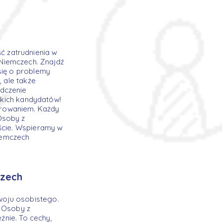
 zatrudnienia w
Niemczech. Znajdź
się o problemy
, ale także
adczenie
stkich kandydatów!
erowaniem. Każdy
Osoby z
jście. Wspieramy w
iemczech
czech
woju osobistego.
. Osoby z
żnie. To cechy,