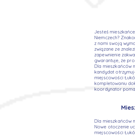
Jesteś mieszkańce
Niemczech? Znakom
z nami swoją wymar
związane ze znalez
zapewnienie zakwa
gwarantuje, że pro
Dla mieszkańców m
kandydat otrzymuj
miejscowości Łuków
kompletowaniu dok
koordynator pomag
Mies
Dla mieszkańców m
Nowe otoczenie ucz
miejscowości Łuków 