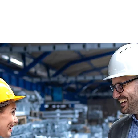
s
Oferty pracy
Dla kandydata ▼
K