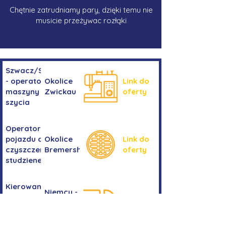
Chętnie zatrudniamy pary, dzięki temu nie
musicie przeżywac rozłąki
Szwacz/Szwaczka
- operator
Okolice
Link do
maszyny do
Zwickau
oferty
szycia
Operator/operatorka
pojazdu do
Okolice
Link do
czyszczenia
Bremershaven
oferty
studzienek
Kierowanie
Niemcy -
pojazdem
Link do
okolice
kategorii
oferty
Bremy
C+E