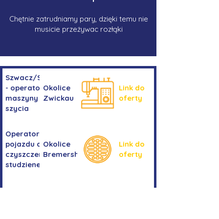
Chętnie zatrudniamy pary, dzięki temu nie
musicie przeżywac rozłąki
Szwacz/Szwaczka
- operator
Okolice
Link do
maszyny do
Zwickau
oferty
szycia
Operator/operatorka
pojazdu do
Okolice
Link do
czyszczenia
Bremershaven
oferty
studzienek
Kierowanie
Niemcy -
pojazdem
Link do
okolice
kategorii
oferty
Bremy