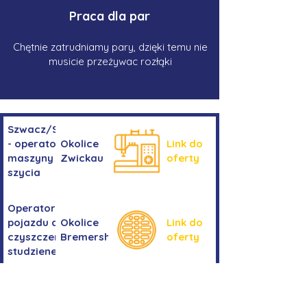
Praca dla par
Chętnie zatrudniamy pary, dzięki temu nie
musicie przeżywac rozłąki
Szwacz/Szwaczka
- operator
Okolice
Link do
maszyny do
Zwickau
oferty
szycia
Operator/operatorka
pojazdu do
Okolice
Link do
czyszczenia
Bremershaven
oferty
studzienek
Kierowanie
Niemcy -
pojazdem
Link do