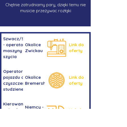
Chętnie zatrudniamy pary, dzięki temu nie
musicie przeżywac rozłąki
Szwacz/Szwaczka
- operator
Okolice
Link do
maszyny do
Zwickau
oferty
szycia
Operator/operatorka
pojazdu do
Okolice
Link do
czyszczenia
Bremershaven
oferty
studzienek
Kierowanie
Niemcy -
pojazdem
Link do
okolice
kategorii
oferty
Bremy
C+E