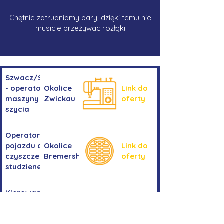
Chętnie zatrudniamy pary, dzięki temu nie
musicie przeżywac rozłąki
Szwacz/Szwaczka
- operator
Okolice
Link do
maszyny do
Zwickau
oferty
szycia
Operator/operatorka
pojazdu do
Okolice
Link do
czyszczenia
Bremershaven
oferty
studzienek
Kierowanie
Niemcy -
pojazdem
Link do
okolice
kategorii
oferty
Bremy