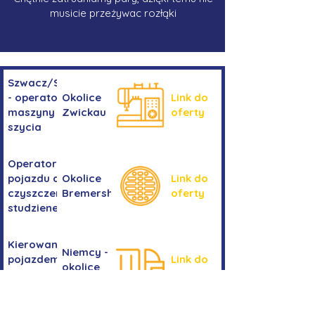
musicie przeżywac rozłąki
Szwacz/Szwaczka
- operator
Okolice
Link do
maszyny do
Zwickau
oferty
szycia
Operator/operatorka
pojazdu do
Okolice
Link do
czyszczenia
Bremershaven
oferty
studzienek
Kierowanie
Niemcy -
pojazdem
Link do
okolice
kategorii
oferty
Bremy
C+E