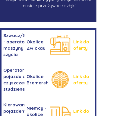
musicie przeżywac rozłąki
Szwacz/Szwaczka
- operator
Okolice
Link do
maszyny do
Zwickau
oferty
szycia
Operator/operatorka
pojazdu do
Okolice
Link do
czyszczenia
Bremershaven
oferty
studzienek
Kierowanie
Niemcy -
pojazdem
Link do
okolice
kategorii
oferty
Bremy
C+E